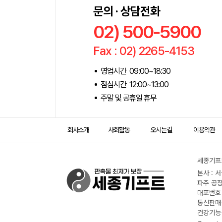
문의 · 상담전화
02) 500-5900
Fax : 02) 2265-4153
영업시간 09:00~18:30
점심시간 12:00~13:00
주말 및 공휴일 휴무
회사소개
사회활동
오시는길
이용약관
세종기프트
본사 : 
파주 공장
대표번호 :
통신판매신
건강기능식