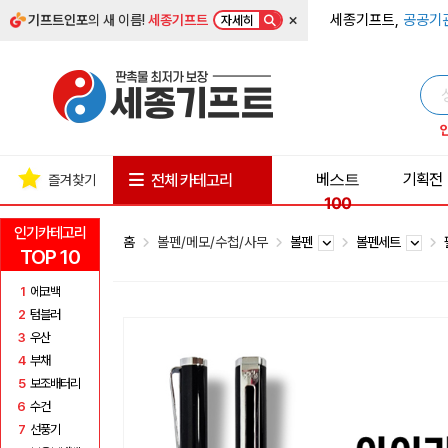
×
세종기프트,
공공기
기프트인포
의 새 이름!
세종기프트
자세히
베스트
기획전
전체 카테고리
즐겨찾기
100
인기카테고리
홈
볼펜/메모/수첩/사무
볼펜
볼펜세트
TOP 10
1
에코백
2
텀블러
3
우산
4
부채
5
보조배터리
6
수건
7
선풍기