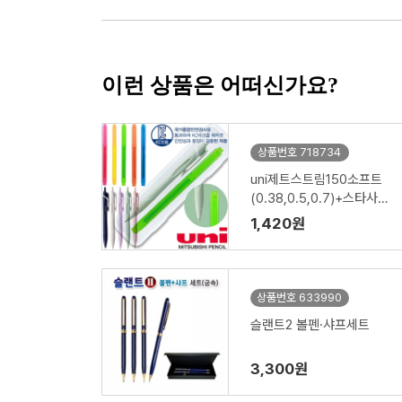
이런 상품은 어떠신가요?
상품번호 718734
uni제트스트림150소프트
(0.38,0.5,0.7)+스타사각
형광펜세트
1,420원
상품번호 633990
슬랜트2 볼펜·샤프세트
3,300원