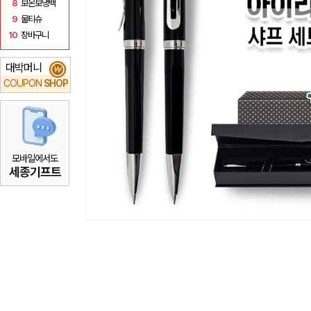
8
보온보냉백
9
물티슈
10
장바구니
대박머니
₩
COUPON
SHOP
모바일에서도
세종기프트