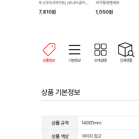
트 (다이너마이트) (모나미공식
사각형광펜세트
협력업체)
7,810원
1,050원
상품정보
기본정보
상세설명
인쇄샘플
상품 기본정보
상품 규격
140X11mm
상품 색상
이미지 참고