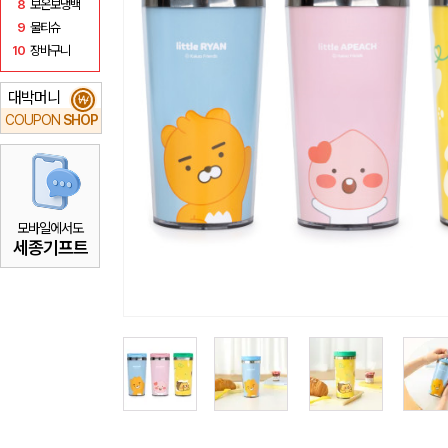
8
보온보냉백
9
물티슈
10
장바구니
대박머니
₩
COUPON
SHOP
모바일에서도
세종기프트