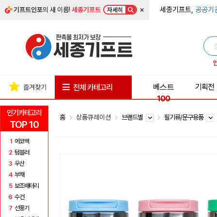
×
세종기프트,
공공기
기프트인포
의 새 이름!
세종기프트
자세히
베스트
기획전
전체 카테고리
즐겨찾기
100
인기카테고리
홈
상품큐레이션
브랜드별
필기류/문구용품
TOP 10
1
에코백
2
텀블러
3
우산
4
부채
5
보조배터리
6
수건
7
선풍기