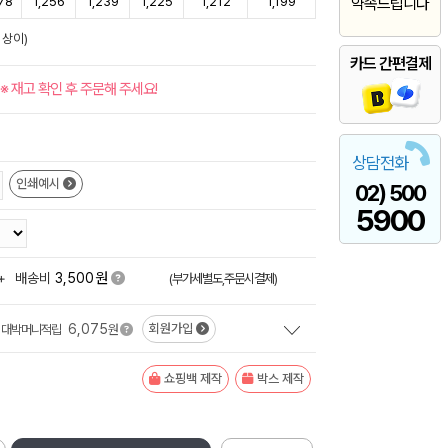
78
1,256
1,239
1,225
1,212
1,199
약속드립니다
 상이)
카드 간편결제
※ 재고 확인 후 주문해 주세요!
상담전화
인쇄예시
02) 500
5900
원
+
배송비
3,500
(부가세별도,주문시결제)
6,075
회원가입
대박머니적립
원
쇼핑백 제작
박스 제작