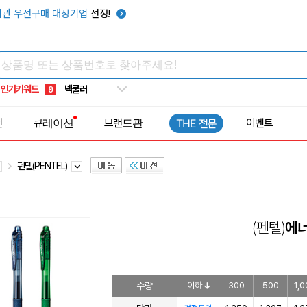
키캡
5
관 우선구매 대상기업
선정!
우산
6
텀블러
7
쿨토시
8
인기키워드
넥쿨러
9
타포린가방
10
전
큐레이션
브랜드관
이벤트
THE 전문
선풍기
1
펜텔(PENTEL)
(펜텔)
에
수량
이하
300
500
1,0