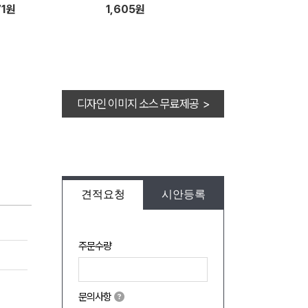
71원
1,605원
디자인 이미지 소스 무료제공 >
견적요청
시안등록
주문수량
문의사항