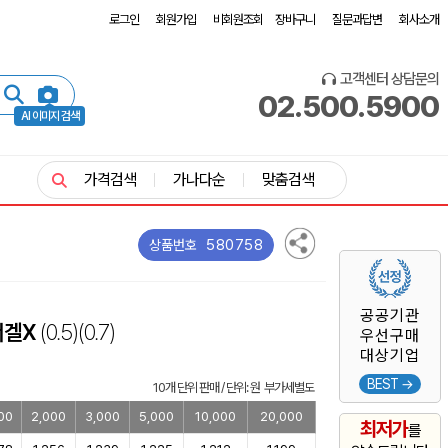
로그인
회원가입
비회원조회
장바구니
질문과답변
회사소개
고객센터 상담문의
02.500.5900
AI 이미지 검색
가격검색
가나다순
맞춤검색
580758
상품번호
공공기관
너겔X
(0.5)
(0.7)
우선구매
대상기업
BEST →
10개 단위 판매 / 단위: 원 부가세별도
00
2,000
3,000
5,000
10,000
20,000
최저가
를