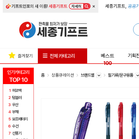
×
세종기프트,
공공기
기프트인포
의 새 이름!
세종기프트
자세히
베스트
기획
전체 카테고리
즐겨찾기
100
인기카테고리
홈
상품큐레이션
브랜드별
필기류/문구용품
TOP 10
1
에코백
2
텀블러
3
우산
4
부채
5
보조배터리
6
수건
7
선풍기