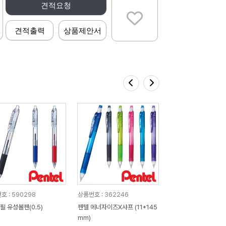
견적요청
견적출력
상품제안서
호 : 590298
상품번호 : 362246
)필 유성볼펜(0.5)
펜텔 에너자이즈X샤프 (11*145
mm)