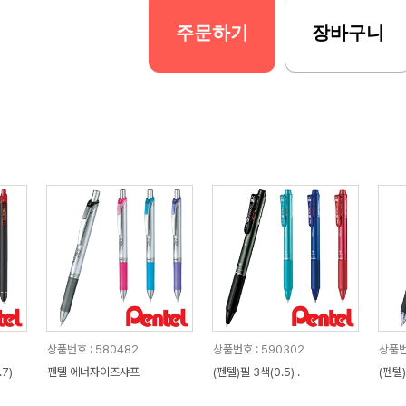
주문하기
장바구니
상품번호 : 580482
상품번호 : 590302
상품번
7)
펜텔 에너자이즈샤프
(펜텔)필 3색(0.5) .
(펜텔