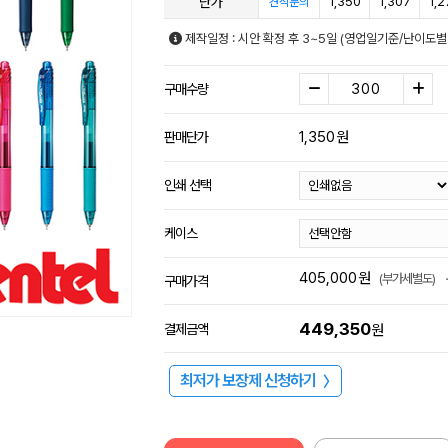
단가
1,350
1,307
1,2
견적문의
제작일정 : 시안 확정 후 3~5일 (영업일기준/난이도별
구매수량
1,350
원
판매단가
인쇄 선택
케이스
405,000
원
(부가세별도)
구매가격
449,350
결제금액
원
최저가 보장제 신청하기
〉