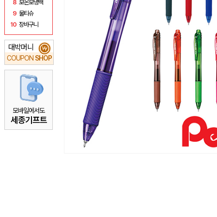
8
보온보냉백
9
물티슈
10
장바구니
대박머니
₩
COUPON
SHOP
모바일에서도
세종기프트