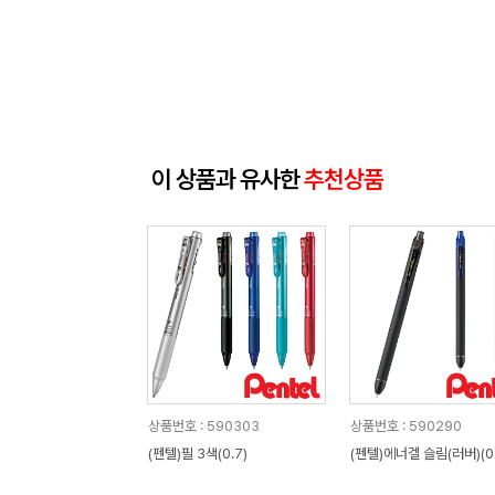
이 상품과 유사한
추천상품
상품번호 : 590303
상품번호 : 590290
(펜텔)필 3색(0.7)
(펜텔)에너겔 슬림(러버)(0.