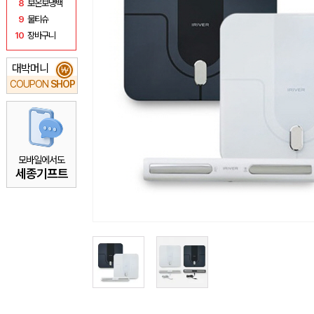
8
보온보냉백
9
물티슈
10
장바구니
대박머니
₩
COUPON
SHOP
모바일에서도
세종기프트