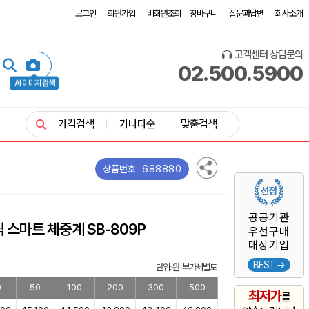
로그인
회원가입
비회원조회
장바구니
질문과답변
회사소개
고객센터 상담문의
02.500.5900
AI 이미지 검색
가격검색
가나다순
맞춤검색
688880
상품번호
공공기관
 스마트 체중계 SB-809P
우선구매
대상기업
BEST →
단위: 원 부가세별도
0
50
100
200
300
500
최저가
를