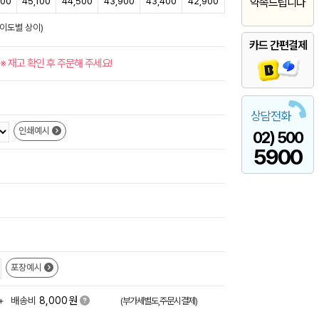
000
45,100
44,500
43,900
43,400
42,900
약속드립니다
난이도별 상이)
카드 간편결제
※ 재고 확인 후 주문해 주세요!
상담전화
인쇄예시
02) 500
5900
포장예시
원
+
배송비
8,000
(부가세별도,주문시결제)