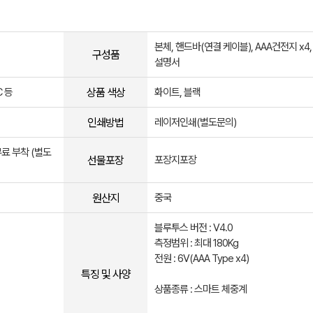
본체, 핸드바(연결 케이블), AAA건전지 x4,
구성품
설명서
상품 색상
C 등
화이트, 블랙
인쇄방법
레이저인쇄(별도문의)
무료 부착 (별도
선물포장
포장지포장
원산지
중국
블루투스 버전 : V4.0
측정범위 : 최대 180Kg
전원 : 6V(AAA Type x4)
특징 및 사양
상품종류 : 스마트 체중계