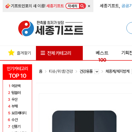
×
세종기프트,
공공기
기프트인포
의 새 이름!
세종기프트
자세히
베스트
기획
전체 카테고리
즐겨찾기
100
인기카테고리
홈
티슈/위생/건강
건강용품
체중계/체지방계
TOP 10
1
에코백
2
텀블러
3
우산
4
부채
5
보조배터리
6
수건
7
선풍기