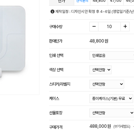
단가
48,800
47,100
46,
견적문의
제작일정 : 디자인시안 확정 후 4~6일 (영업일기준/
구매수량
48,800
원
판매단가
인쇄 선택
색상 선택
스티커/라벨지
케이스
선물포장
488,000
원
(부가세별도)
구매가격