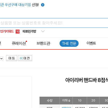
우산
6
관 우선구매 대상기업
선정!
텀블러
7
쿨토시
8
넥쿨러
9
인기키워드
타포린가방
10
선풍기
1
전
큐레이션
브랜드관
이벤트
THE 전문
아이리버 핸드바 8점식
수량
이하
10
20
3