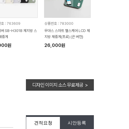
호 : 763609
상품번호 : 783000
버 SB-H301B 체지방 스
무아스 스마트 헬스케어 LCD 체
체중계
지방 체중계(프로) (큰 버전)
900원
26,000원
디자인 이미지 소스 무료제공 >
견적요청
시안등록