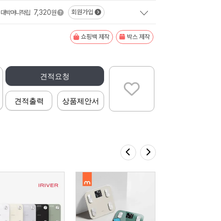
7,320
회원가입
대박머니적립
원
쇼핑백 제작
박스 제작
견적요청
견적출력
상품제안서