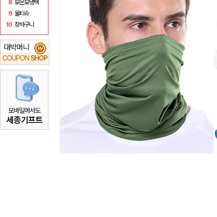
8
보온보냉백
9
물티슈
10
장바구니
대박머니
₩
COUPON
SHOP
모바일에서도
세종기프트