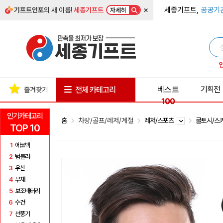
×
세종기프트,
공공기
기프트인포
의 새 이름!
세종기프트
자세히
베스트
기획전
전체 카테고리
즐겨찾기
100
인기카테고리
홈
차량/골프/레저/계절
레저/스포츠
쿨토시/스
TOP 10
1
에코백
2
텀블러
3
우산
4
부채
5
보조배터리
6
수건
7
선풍기