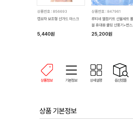
상품번호 : 856693
상품번호 : 847961
캡모자 보조형 선가드 마스크
루티네 웰컴키트 선물세트 
블 휴대용 쿨링 선풍기+썬스
+냉장고쿨토시
5,440원
25,200원
상품정보
기본정보
상세설명
옵션샘플
상품 기본정보