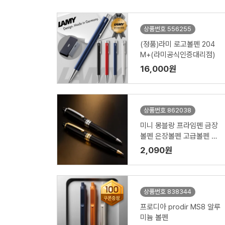
상품번호 556255
(정품)라미 로고볼펜 204
M+(라미공식인증대리점)
16,000원
상품번호 862038
미니 몽블랑 프라임펜 금장
볼펜 은장볼펜 고급볼펜 볼
펜 케이스인쇄
2,090원
상품번호 838344
프로디아 prodir MS8 알루
미늄 볼펜