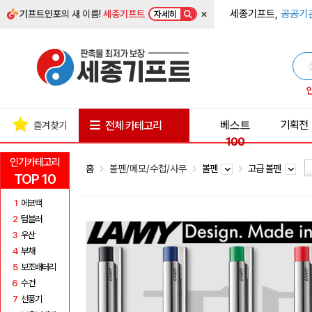
×
세종기프트,
공공기
기프트인포
의 새 이름!
세종기프트
자세히
베스트
기획전
전체 카테고리
즐겨찾기
100
인기카테고리
홈
볼펜/메모/수첩/사무
볼펜
고급 볼펜
TOP 10
1
에코백
2
텀블러
3
우산
4
부채
5
보조배터리
6
수건
7
선풍기