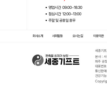
영업시간 09:00~18:30
점심시간 12:00~13:00
주말 및 공휴일 휴무
회사소개
사회활동
오시는길
이용약관
세종기프트
본사 : 
파주 공장
대표번호 :
통신판매신
건강기능식
Copyrig