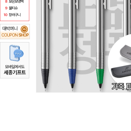
8
보온보냉백
9
물티슈
10
장바구니
대박머니
₩
COUPON
SHOP
모바일에서도
세종기프트