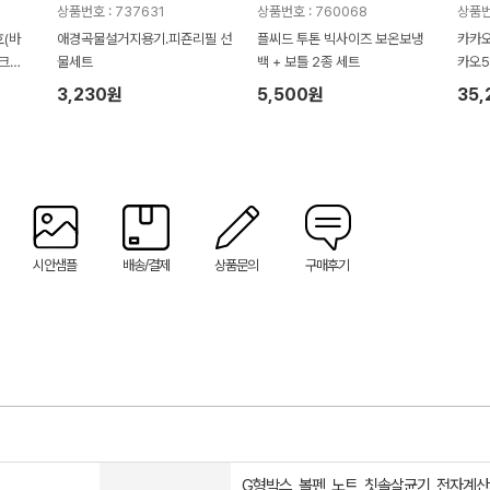
상품번호 : 737631
상품번호 : 760068
상품번
(바
애경곡물설거지용기.피죤리필 선
플씨드 투톤 빅사이즈 보온보냉
카카오
크리
물세트
백 + 보틀 2종 세트
카오
빅그립
3,230원
5,500원
35
시안샘플
배송/결제
상품문의
구매후기
G형박스, 볼펜, 노트, 칫솔살균기, 전자계산