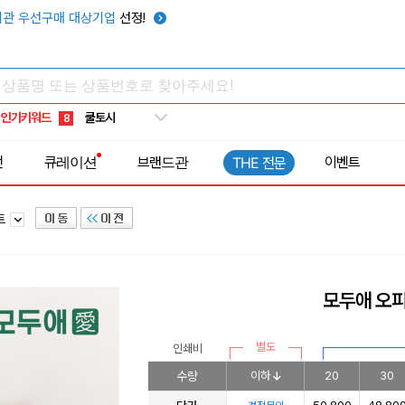
키캡
5
관 우선구매 대상기업
선정!
우산
6
텀블러
7
쿨토시
8
인기키워드
넥쿨러
9
타포린가방
10
전
큐레이션
브랜드관
이벤트
THE 전문
선풍기
1
트
모두애 오피
별도
인쇄비
수량
이하
20
30