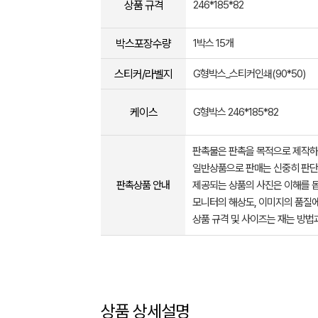
상품 규격
246*185*82
박스포장수량
1박스 15개
스티커/라벨지
G형박스_스티커인쇄(90*50)
케이스
G형박스 246*185*82
판촉물은 판촉을 목적으로 제작하
일반상품으로 판매는 신중히 판단
판촉상품 안내
제공되는 상품의 사진은 이해를 
모니터의 해상도, 이미지의 품질에
상품 규격 및 사이즈는 재는 방법
상품 상세설명