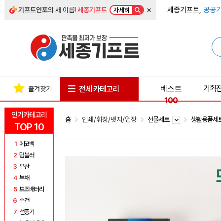
×
세종기프트,
공공기
기프트인포
의 새 이름!
세종기프트
자세히
베스트
기획
전체 카테고리
즐겨찾기
100
인기카테고리
홈
인쇄/휘장/뱃지/업장
선물세트
생활용품세
TOP 10
1
에코백
2
텀블러
3
우산
4
부채
5
보조배터리
6
수건
7
선풍기