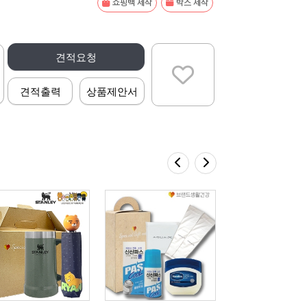
쇼핑백 제작
박스 제작
견적요청
견적출력
상품제안서