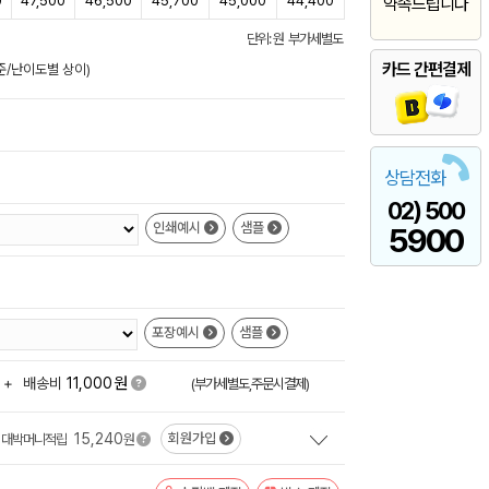
0
47,500
46,500
45,700
45,000
44,400
약속드립니다
단위: 원 부가세별도
카드 간편결제
준/난이도별 상이)
상담전화
02) 500
인쇄예시
샘플
5900
포장예시
샘플
원
+
배송비
11,000
(부가세별도,주문시결제)
15,240
회원가입
대박머니적립
원