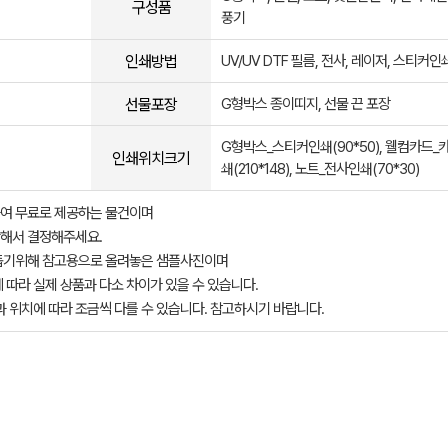
구성품
풍기
인쇄방법
UV/UV DTF 필름, 전사, 레이저, 스티커인
선물포장
G형박스 종이띠지, 선물 끈 포장
G형박스_스티커인쇄(90*50), 웰컴카드_
인쇄위치크기
쇄(210*148), 노트_전사인쇄(70*30)
여 무료로 제공하는 물건이며
해서 결정해주세요.
돕기위해 참고용으로 올려놓은 샘플사진이며
 따라 실제 상품과 다소 차이가 있을 수 있습니다.
과 위치에 따라 조금씩 다를 수 있습니다. 참고하시기 바랍니다.