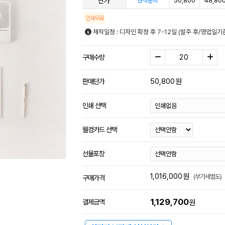
단가
50,800
48,80
견적문의
인쇄무료
제작일정 : 디자인 확정 후 7-12일 (발주 후/영업일기
구매수량
50,800
원
판매단가
인쇄 선택
웰컴카드 선택
선물포장
1,016,000
원
(부가세별도)
구매가격
1,129,700
결제금액
원