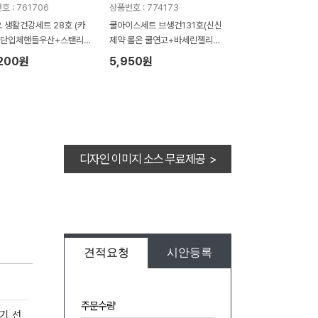
호 : 761706
상품번호 : 774173
 생활건강세트 28호 (카
쿨아이스세트 브생건131호(신신
5단입체핸들우산+스탠리
제약 롤온 쿨연고+바세린젤리
머그컵709ml)
+아쿠아쿨토시)
,200원
5,950원
디자인 이미지 소스 무료제공 >
견적요청
시안등록
주문수량
기, 선