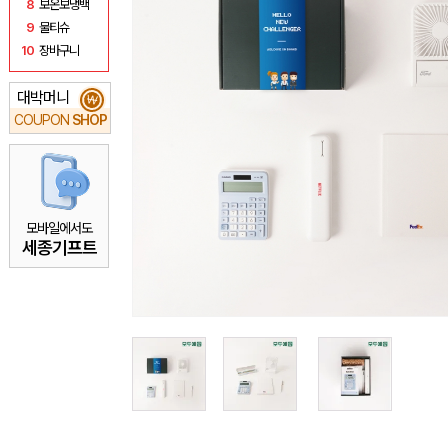
8
보온보냉백
9
물티슈
10
장바구니
대박머니
₩
COUPON
SHOP
모바일에서도
세종기프트