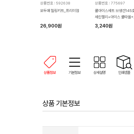
상품번호 : 592638
상품번호 : 775697
모두애 힐링키트_프리미엄
쿨아이스세트 브생건145호
세린젤리+아이스 쿨타올+
넥스 쿨링물티슈)
26,900원
3,240원
상품정보
기본정보
상세설명
인쇄샘플
상품 기본정보