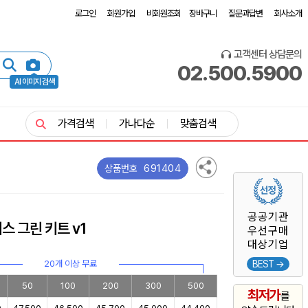
로그인
회원가입
비회원조회
장바구니
질문과답변
회사소개
고객센터 상담문의
02.500.5900
AI 이미지 검색
가격검색
가나다순
맞춤검색
691404
상품번호
공공기관
스 그린 키트 v1
우선구매
대상기업
20개 이상 무료
BEST →
50
100
200
300
500
최저가
를