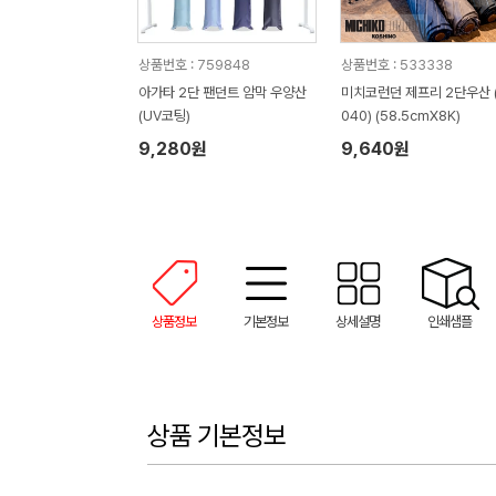
상품번호 : 759848
상품번호 : 533338
아가타 2단 팬던트 암막 우양산
미치코런던 제프리 2단우산 
(UV코팅)
040) (58.5cmX8K)
9,280원
9,640원
상품정보
기본정보
상세설명
인쇄샘플
상품 기본정보