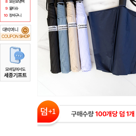
8
보온보냉백
9
물티슈
10
장바구니
대박머니
₩
COUPON
SHOP
모바일에서도
세종기프트
구매수량
100개당 덤 1개