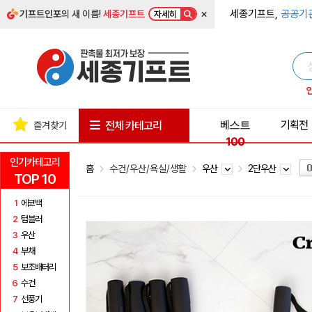
×
세종기프트,
공공기
기프트인포
의 새 이름!
세종기프트
자세히
베스트
기획전
전체 카테고리
즐겨찾기
100
인기카테고리
홈
수건/우산/욕실/생활
우산
2단우산
TOP 10
1
에코백
2
텀블러
3
우산
4
부채
5
보조배터리
6
수건
7
선풍기