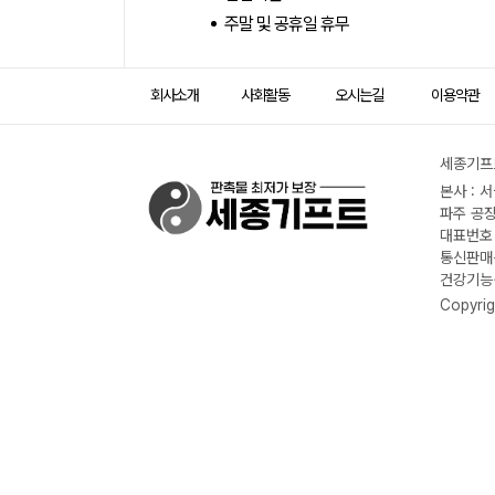
주말 및 공휴일 휴무
회사소개
사회활동
오시는길
이용약관
세종기프트
본사 : 
파주 공장
대표번호 :
통신판매신
건강기능식
Copyrig