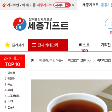
×
세종기프트,
공공기
기프트인포
의 새 이름!
세종기프트
자세히
베스트
기획전
전체 카테고리
즐겨찾기
100
인기카테고리
홈
텀블러/주방/식품
머그컵/머그잔
백지머그컵
TOP 10
1
에코백
2
텀블러
3
우산
4
부채
5
보조배터리
6
수건
7
선풍기