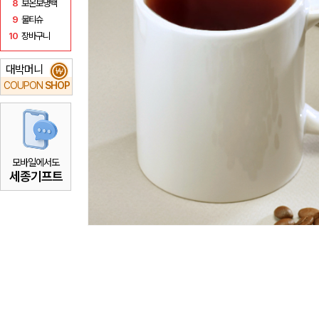
8
보온보냉백
9
물티슈
10
장바구니
대박머니
₩
COUPON
SHOP
모바일에서도
세종기프트