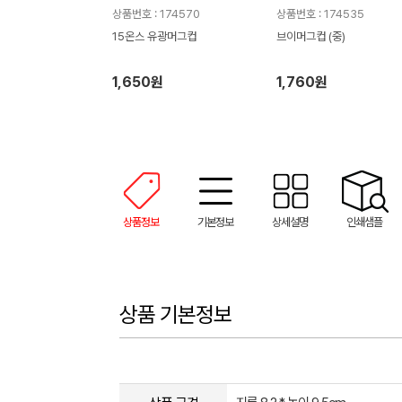
상품번호 : 174570
상품번호 : 174535
15온스 유광머그컵
브이머그컵 (중)
1,650원
1,760원
상품정보
기본정보
상세설명
인쇄샘플
상품 기본정보