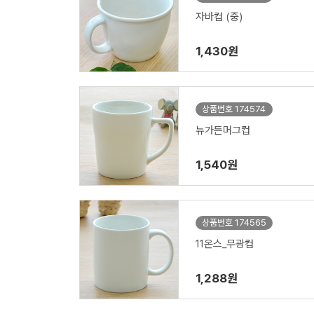
자바컵 (중)
1,430원
상품번호 174574
뉴가든머그컵
1,540원
상품번호 174565
11온스_무광컵
1,288원