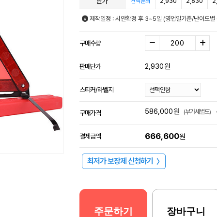
단가
2,930
2,830
2
견적문의
제작일정 : 시안확정 후 3~5일 (영업일기준/난이도별 
구매수량
2,930
원
판매단가
스티커/라벨지
586,000
원
(부가세별도)
구매가격
666,600
결제금액
원
최저가 보장제 신청하기
〉
주문하기
장바구니