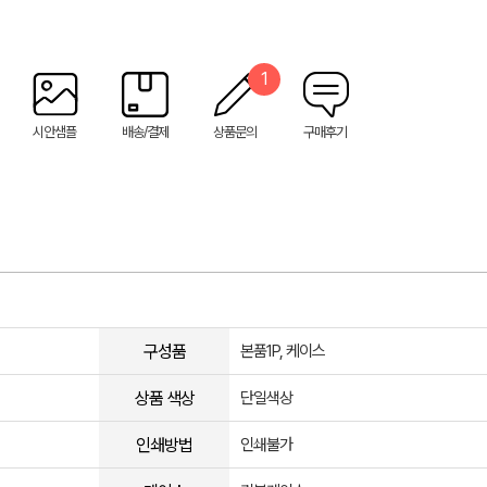
1
시안샘플
배송/결제
상품문의
구매후기
구성품
본품1P, 케이스
상품 색상
단일색상
인쇄방법
인쇄불가