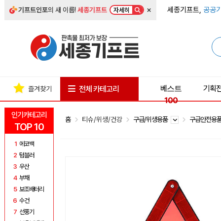
×
세종기프트,
공공기
기프트인포
의 새 이름!
세종기프트
자세히
베스트
기획
전체 카테고리
즐겨찾기
100
인기카테고리
홈
티슈/위생/건강
구급/위생용품
구급안전용
TOP 10
1
에코백
2
텀블러
3
우산
4
부채
5
보조배터리
6
수건
7
선풍기