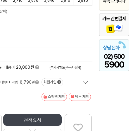
,760
2,710
2,670
2,640
2,610
2,580
약속드립니다
상이)
카드 간편결제
상담전화
02) 500
5900
원
+
배송비
20,000
(부가세별도,주문시결제)
8,790
회원가입
대박머니적립
원
쇼핑백 제작
박스 제작
견적요청