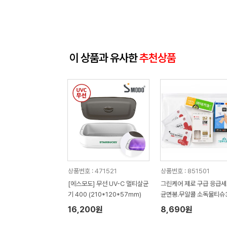
이 상품과 유사한
추천상품
상품번호 : 471521
상품번호 : 851501
[에스모도] 무선 UV-C 멀티살균
그린케어 제로 구급 응급세
기 400 (210*120*57mm)
균면봉.무알콜 소독물티슈
방수밴드세트.마데카솔)홍
16,200원
8,690원
촉용