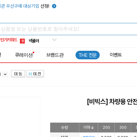
키캡
5
관 우선구매 대상기업
선정!
우산
6
텀블러
7
쿨토시
8
인기키워드
넥쿨러
9
타포린가방
10
전
큐레이션
브랜드관
이벤트
THE 전문
선풍기
1
품
[비빅스] 차량용 안
수량
이하
200
300