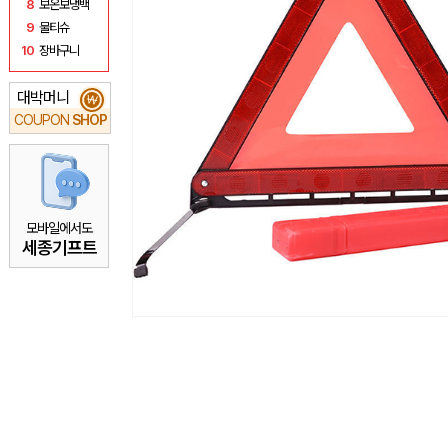
8
보온보냉백
9
물티슈
10
장바구니
대박머니
₩
COUPON
SHOP
모바일에서도
세종기프트