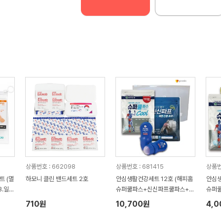
상품번호 : 662098
상품번호 : 681415
상품번
트 (멸
하모니 클린 밴드세트 2호
안심생활건강세트 12호 (해피홈
안심생
3.일반
슈퍼쿨파스+신신파프쿨파스+멘
슈퍼
보.판
소래담롤온쿨)
2p)
710원
10,700원
4,