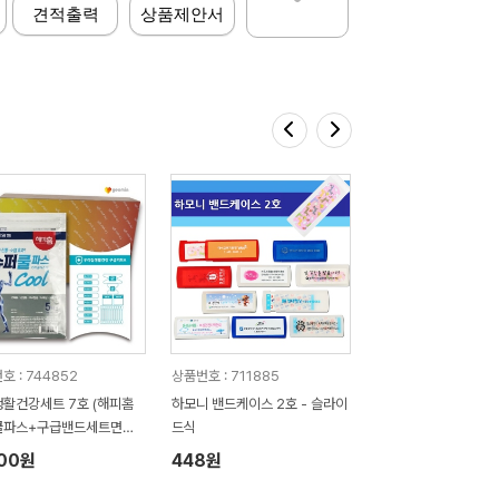
견적출력
상품제안서
호 : 744852
상품번호 : 711885
활건강세트 7호 (해피홈
하모니 밴드케이스 2호 - 슬라이
쿨파스+구급밴드세트면봉2
드식
000원
448원