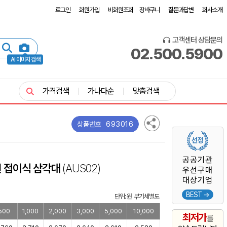
로그인
회원가입
비회원조회
장바구니
질문과답변
회사소개
고객센터 상담문의
02.500.5900
AI 이미지 검색
가격검색
가나다순
맞춤검색
693016
상품번호
공공기관
전 접이식 삼각대
(AUS02)
우선구매
대상기업
BEST →
단위: 원 부가세별도
500
1,000
2,000
3,000
5,000
10,000
최저가
를