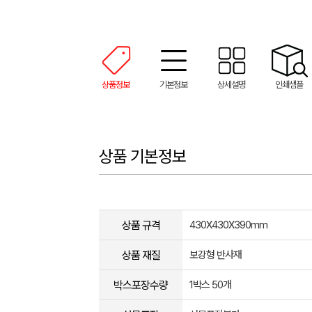
상품정보
기본정보
상세설명
인쇄샘플
상품 기본정보
상품 규격
430X430X390mm
상품 재질
보강형 반사재
박스포장수량
1박스 50개