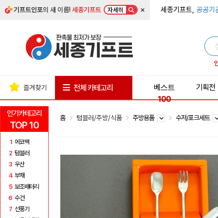
×
세종기프트,
공공기
기프트인포
의 새 이름!
세종기프트
자세히
베스트
기획전
전체 카테고리
즐겨찾기
100
인기카테고리
홈
텀블러/주방/식품
주방용품
수저/포크세트
TOP 10
1
에코백
2
텀블러
3
우산
4
부채
5
보조배터리
6
수건
7
선풍기