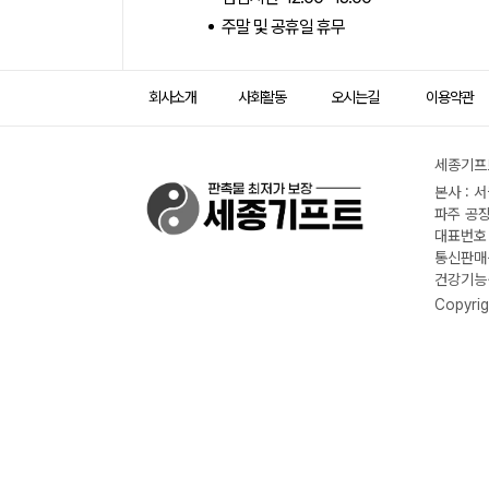
주말 및 공휴일 휴무
회사소개
사회활동
오시는길
이용약관
세종기프트
본사 : 
파주 공장
대표번호 :
통신판매신
건강기능식
Copyrig