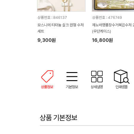
상품번호 : 846137
상품번호 : 476749
모스니에 티타늄 실크 원형 수저
제노바명품장수거북은수저 
세트
(우단케이스)
9,300원
16,800원
상품정보
기본정보
상세설명
인쇄샘플
상품 기본정보