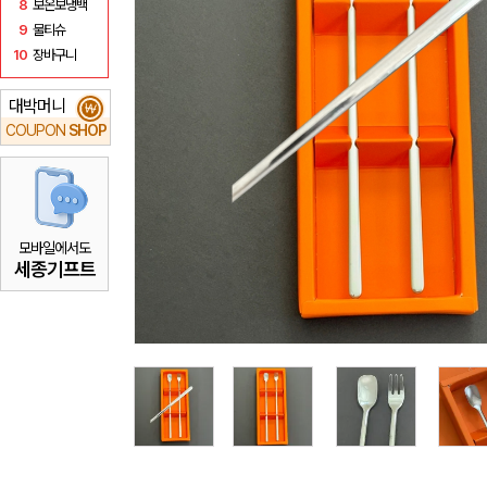
8
보온보냉백
9
물티슈
10
장바구니
대박머니
₩
COUPON
SHOP
모바일에서도
세종기프트