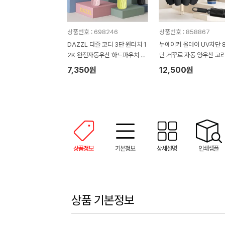
상품번호 : 698246
상품번호 : 858867
DAZZL 다즐 코디 3단 원터치 1
뉴에이커 올데이 UV차단 8
2K 완전자동우산 하드파우치 포
단 거꾸로 자동 양우산 고
함 (풀칼라인쇄)
이
7,350원
12,500원
상품정보
기본정보
상세설명
인쇄샘플
상품 기본정보