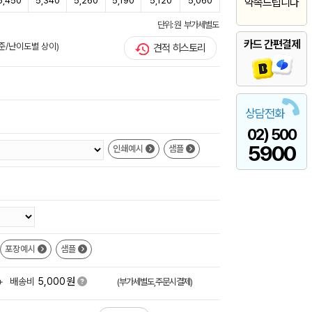
5,450
5,340
5,260
5,190
5,120
5,060
약속드립니다
단위: 원 부가세별도
카드 간편결제
기준/난이도별 상이)
견적 히스토리
상담전화
02) 500
5900
인쇄예시
샘플
포장예시
샘플
원
+
배송비
5,000
(부가세별도,주문시결제)