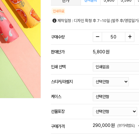
단가
5,800
5,590
견적문의
인쇄무료
제작일정 : 디자인 확정 후 7~10일 (발주 후/영업일
구매수량
5,800
원
판매단가
인쇄 선택
스티커/라벨지
케이스
선물포장
290,000
원
(부가세별도)
구매가격