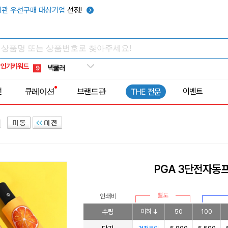
키캡
5
관 우선구매 대상기업
선정!
우산
6
텀블러
7
쿨토시
8
인기키워드
넥쿨러
9
타포린가방
10
전
큐레이션
브랜드관
이벤트
THE 전문
선풍기
1
PGA 3단전자동
별도
인쇄비
수량
이하
50
100