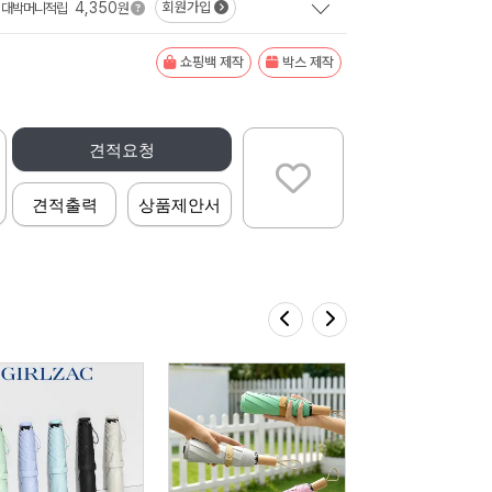
4,350
회원가입
대박머니적립
원
쇼핑백 제작
박스 제작
견적요청
견적출력
상품제안서