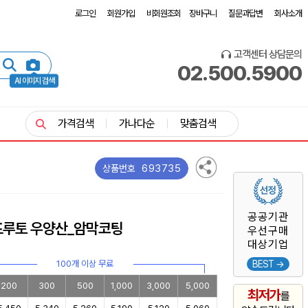
로그인
회원가입
비회원조회
장바구니
질문과답변
회사소개
고객센터 상담문의
02.500.5900
AI 이미지 검색
가격검색
가나다순
맞춤검색
693735
상품번호
공공기관
프루토 우양산_암막코팅
우선구매
대상기업
100개 이상 무료
BEST →
200
300
500
1,000
3,000
5,000
최저가
를