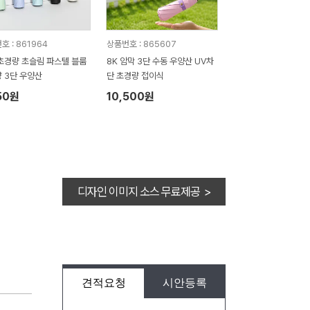
호 : 861964
상품번호 : 865607
초경량 초슬림 파스텔 블룸
8K 암막 3단 수동 우양산 UV차
 3단 우양산
단 초경량 접이식
50원
10,500원
디자인 이미지 소스 무료제공 >
견적요청
시안등록