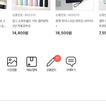
상품번호 : 862331
상품번호 : 865676
상품번
K 3
온스 소프트쉴드 10K 컬러암막
포켓 초미니 5단 양우산 UPF50
걸작 
리 손잡
3단 자동양우산
+
초경량
14,400원
18,500원
7,5
11
시안샘플
배송/결제
상품문의
구매후기