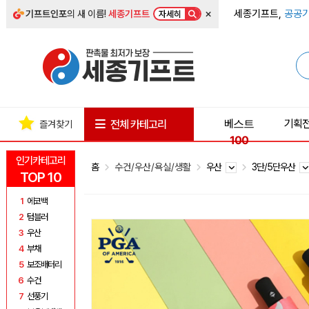
×
세종기프트,
공공기
기프트인포
의 새 이름!
세종기프트
자세히
베스트
기획
전체 카테고리
즐겨찾기
100
인기카테고리
홈
수건/우산/욕실/생활
우산
3단/5단우산
TOP 10
1
에코백
2
텀블러
3
우산
4
부채
5
보조배터리
6
수건
7
선풍기