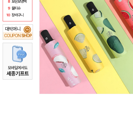
8
보온보냉백
9
물티슈
10
장바구니
대박머니
₩
COUPON
SHOP
모바일에서도
세종기프트