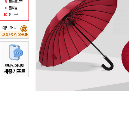
8
보온보냉백
9
물티슈
10
장바구니
대박머니
₩
COUPON
SHOP
모바일에서도
세종기프트