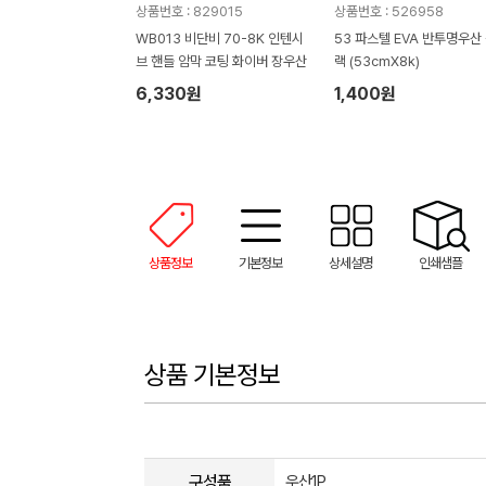
상품번호 : 829015
상품번호 : 526958
WB013 비단비 70-8K 인텐시
53 파스텔 EVA 반투명우산
브 핸들 암막 코팅 화이버 장우산
랙 (53cmX8k)
6,330원
1,400원
상품정보
기본정보
상세설명
인쇄샘플
상품 기본정보
구성품
우산1P