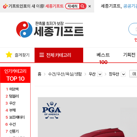
×
세종기프트,
공공기
기프트인포
의 새 이름!
세종기프트
자세히
베스트
기획전
전체 카테고리
즐겨찾기
100
인기카테고리
홈
수건/우산/욕실/생활
우산
장우산
TOP 10
1
에코백
2
텀블러
3
우산
4
부채
5
보조배터리
6
수건
7
선풍기