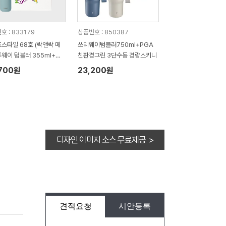
호 : 833179
상품번호 : 850387
스타일 68호 (락앤락 메
쓰리웨이텀블러750ml+PGA
웨이 텀블러 355ml+크
친환경그린 3단수동 경량스키니
일 3단 암막 거꾸로 완전
,700원
23,200원
산)
디자인 이미지 소스 무료제공 >
견적요청
시안등록