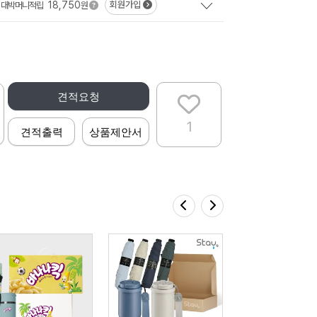
18,750
회원가입
대박머니적립
원
견적요청
1
견적출력
상품제안서