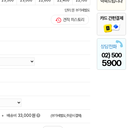
23,500
23,000
22,600
22,400
22,100
약속드립니다
단위: 원 부가세별도
카드 간편결제
견적 히스토리
상담전화
02) 500
5900
원
+
배송비
33,000
(부가세별도,주문시결제)