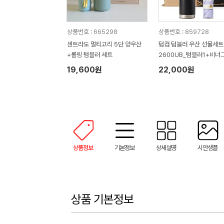
상품번호 : 665298
상품번호 : 859728
센트라도 멀티고리 5단 양우산
텀컵 텀블러 우산 선물세트(
+롤링 텀블러 세트
2600UB_텀블러1+비너
니우산1)
19,600원
22,000원
상품정보
기본정보
상세설명
시안샘플
상품 기본정보