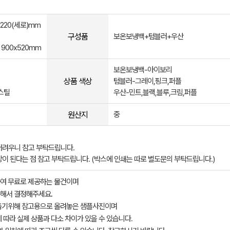
*220(세로)mm
구성품
보온보냉백+텀블러+우산
 900x520mm
보온보냉백-아이보리
상품 색상
텀블러-그레이,핑크,퍼플
스틸
우산-민트,블랙,블루,크림,퍼플
원산지
중
어려우니 참고 부탁드립니다.
이 된다는 점 참고 부탁드립니다. (박스에 인쇄는 따로 별도문의 부탁드립니다.)
여 무료로 제공하는 물건이며
해서 결정해주세요.
돕기위해 참고용으로 올려놓은 샘플사진이며
 따라 실제 상품과 다소 차이가 있을 수 있습니다.