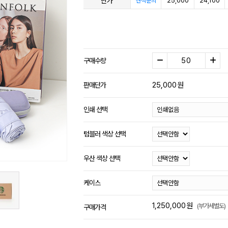
단가
25,000
24,100
견적문의
구매수량
25,000
원
판매단가
인쇄 선택
텀블러 색상 선택
우산 색상 선택
케이스
1,250,000
원
(부가세별도)
구매가격