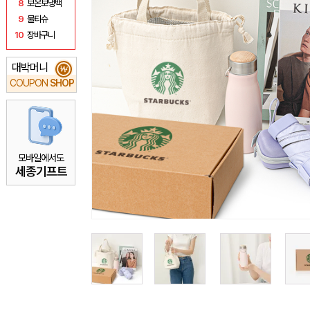
8
보온보냉백
9
물티슈
10
장바구니
대박머니
₩
COUPON
SHOP
모바일에서도
세종기프트