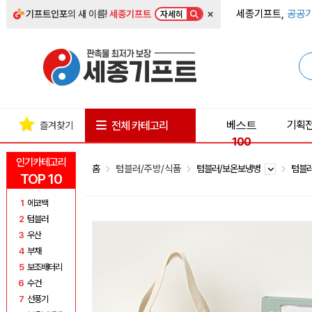
×
세종기프트,
공공기
기프트인포
의 새 이름!
세종기프트
자세히
베스트
기획
전체 카테고리
즐겨찾기
100
인기카테고리
홈
텀블러/주방/식품
텀블러/보온보냉병
텀블
TOP 10
1
에코백
2
텀블러
3
우산
4
부채
5
보조배터리
6
수건
7
선풍기