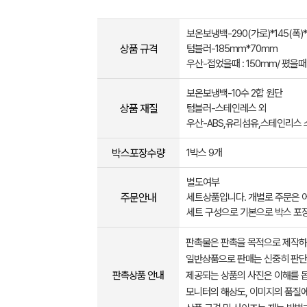
보온보냉백-290(가로)*145(폭)
상품 규격
텀블러-185mm*70mm
우산-접었을때 : 150mm/ 폈을때
보온보냉백-10수 2합 원단
상품 재질
텀블러-스테인레스 외
우산-ABS,유리섬유,스테인리스 
박스포장수량
1박스 9개
별도여부
주문안내
세트상품입니다. 개별로 주문은 
세트 구성으로 기본으로 박스 포장
판촉물은 판촉을 목적으로 제작하
일반상품으로 판매는 신중히 판단
판촉상품 안내
제공되는 상품의 사진은 이해를 
모니터의 해상도, 이미지의 품질에