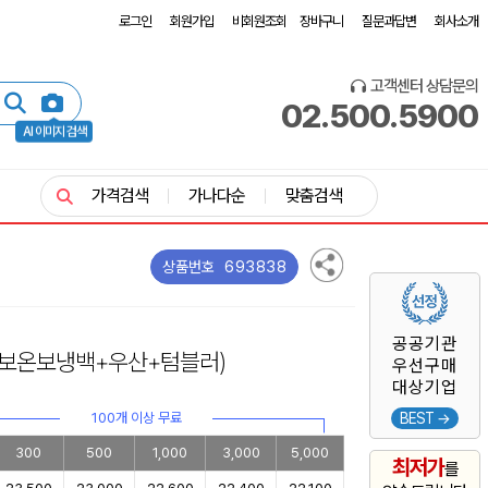
로그인
회원가입
비회원조회
장바구니
질문과답변
회사소개
고객센터 상담문의
02.500.5900
AI 이미지 검색
가격검색
가나다순
맞춤검색
693838
상품번호
공공기관
(보온보냉백+우산+텀블러)
우선구매
대상기업
100개 이상 무료
BEST →
300
500
1,000
3,000
5,000
최저가
를