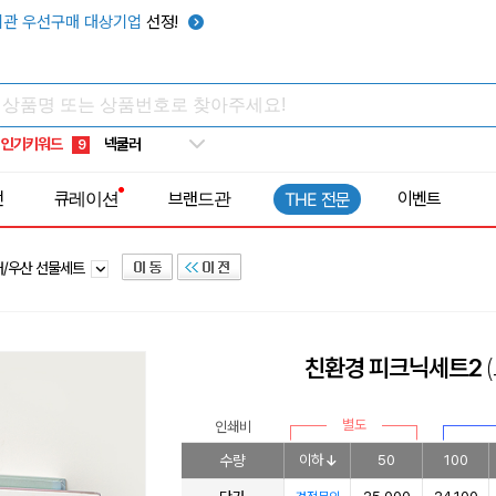
우산
6
관 우선구매 대상기업
선정!
텀블러
7
쿨토시
8
넥쿨러
9
인기키워드
타포린가방
10
선풍기
1
전
큐레이션
브랜드관
이벤트
THE 전문
러/우산 선물세트
친환경 피크닉세트2
별도
인쇄비
수량
이하
50
100