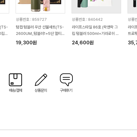
상품번호 : 859727
상품번호 : 840442
상품번
TS-
텀컵 텀블러 우산 선물세트(TS-
라이프스타일 86호 (락앤락 그
라이프
그립미
2600UM_텀블러1+5단 멀티고
립 텀블러 500ml+기라로쉬 3
트로투
리 미니우산1)
단 58 빅 솔리드 암막 전자동우
로커다
19,300원
24,600원
35
산)
자동우
배송/결제
상품문의
구매후기