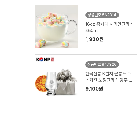
상품번호 562314
16oz 홈카페 시리얼글라스
450ml
1,930원
상품번호 847326
한국전통 K컬쳐 곤룡포 위
스키잔 노징글라스 양주 니
트잔 170ml (보자기 포장)
9,100원