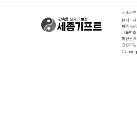
세종기프트
본사 : 
파주 공장
대표번호 :
통신판매신
건강기능식
Copyrig