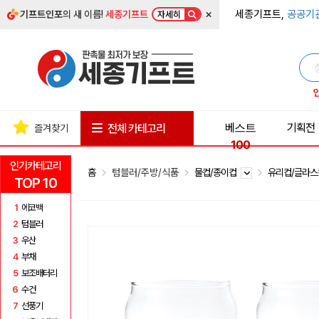
×
세종기프트,
공공기
기프트인포
의 새 이름!
세종기프트
자세히
베스트
기획전
전체 카테고리
즐겨찾기
100
인기카테고리
홈
텀블러/주방/식품
물컵/종이컵
유리컵/글라
TOP 10
1
에코백
2
텀블러
3
우산
4
부채
5
보조배터리
6
수건
7
선풍기