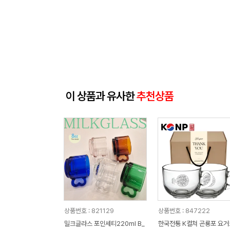
이 상품과 유사한
추천상품
상품번호 : 821129
상품번호 : 847222
밀크글라스 포인세티220ml B_
한국전통 K컬쳐 곤룡포 요