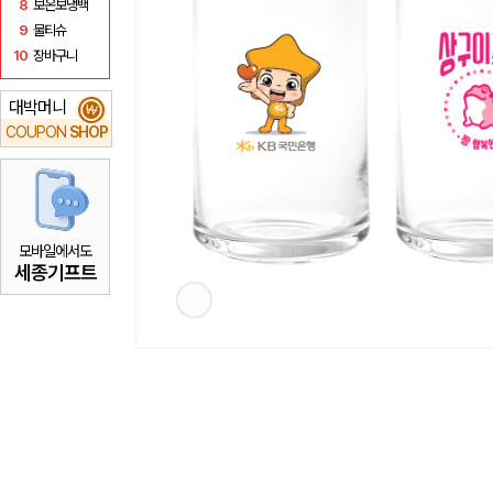
8
보온보냉백
9
물티슈
10
장바구니
대박머니
₩
COUPON
SHOP
모바일에서도
세종기프트