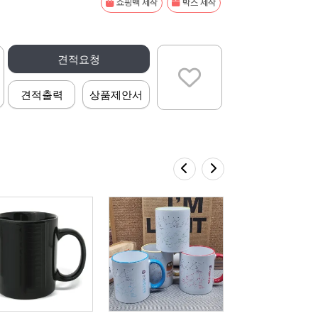
쇼핑백 제작
박스 제작
견적요청
견적출력
상품제안서