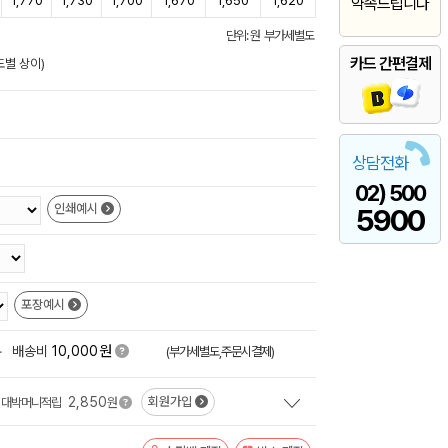
1,770
1,730
1,700
1,670
1,650
1,620
약속드립니다
단위: 원 부가세별도
카드 간편결제
도별 상이)
상담전화
02) 500
인쇄예시
5900
포장예시
원
+
배송비
10,000
(부가세별도,주문시결제)
2,850
회원가입
대박머니적립
원