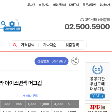
로그인
회원가입
비회원조회
장바구니
질문과답변
회사소개
고객센터 상담문의
02.500.5900
AI 이미지 검색
가격검색
가나다순
맞춤검색
694983
상품번호
공공기관
라 아이스변색 머그컵
우선구매
대상기업
100개 이상 무료
BEST →
300
500
1,000
2,000
3,000
5,000
최저가
를