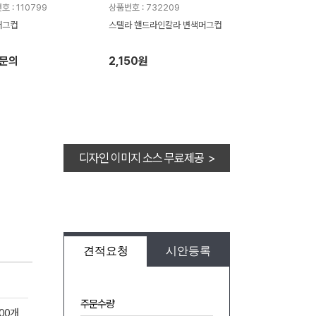
 : 110799
상품번호 : 732209
머그컵
스텔라 핸드라인칼라 변색머그컵
문의
2,150원
디자인 이미지 소스 무료제공 >
견적요청
시안등록
주문수량
00개