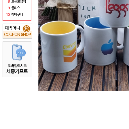
8
보온보냉백
9
물티슈
10
장바구니
대박머니
₩
COUPON
SHOP
모바일에서도
세종기프트