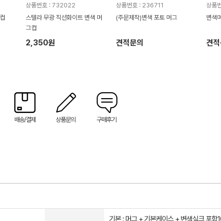
상품번호 : 732022
상품번호 : 236711
상품번호
그컵
스텔라 무광 직선화이트 변색 머
(주문제작)변색 포토 머그
변색
그컵
2,350원
견적문의
견적
배송/결제
상품문의
구매후기
기본 : 머그 + 기본케이스 + 변색실크 포함1