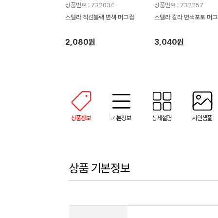
상품번호 : 732034
상품번호 : 732257
스텔라 직선블랙 변색 머그컵
스텔라 칼라 변색포토 머
2,080원
3,040원
상품정보
기본정보
상세설명
시안샘플
상품 기본정보