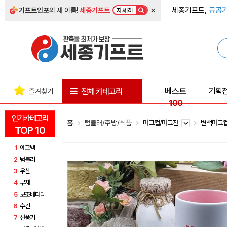
×
세종기프트,
공공기
기프트인포
의 새 이름!
세종기프트
자세히
베스트
기획
전체 카테고리
즐겨찾기
100
인기카테고리
홈
텀블러/주방/식품
머그컵/머그잔
변색머그
TOP 10
1
에코백
2
텀블러
3
우산
4
부채
5
보조배터리
6
수건
7
선풍기