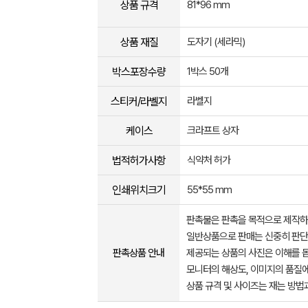
상품 규격
81*96 mm
상품 재질
도자기 (세라믹)
박스포장수량
1박스 50개
스티커/라벨지
라벨지
케이스
크라프트 상자
법적허가사항
식약처 허가
인쇄위치크기
55*55 mm
판촉물은 판촉을 목적으로 제작하
일반상품으로 판매는 신중히 판단
판촉상품 안내
제공되는 상품의 사진은 이해를 
모니터의 해상도, 이미지의 품질에
상품 규격 및 사이즈는 재는 방법