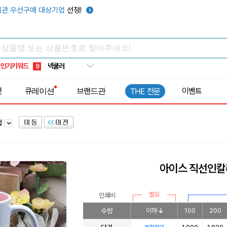
키캡
5
관 우선구매 대상기업
선정!
우산
6
텀블러
7
쿨토시
8
인기키워드
넥쿨러
9
타포린가방
10
전
큐레이션
브랜드관
이벤트
THE 전문
선풍기
1
컵
아이스 직선인칼
별도
인쇄비
수량
이하
100
200