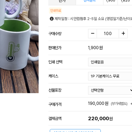
단가
1,900
1,820
견적문의
인쇄무료
제작일정 : 시안컴펌후 2-5일 소요 (영업일기준/난이
구매수량
1,900
원
판매단가
인쇄 선택
케이스
선물포장
190,000
원
(부가세별도)
구매가격
220,000
결제금액
원