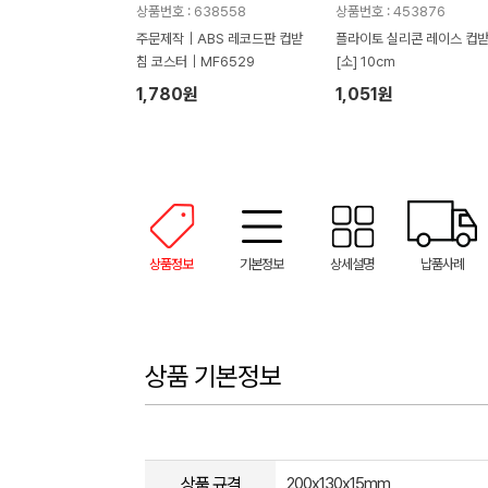
상품번호 : 638558
상품번호 : 453876
주문제작｜ABS 레코드판 컵받
플라이토 실리콘 레이스 컵받침
침 코스터｜MF6529
[소] 10cm
1,780원
1,051원
상품정보
기본정보
상세설명
납품사례
상품 기본정보
상품 규격
200x130x15mm