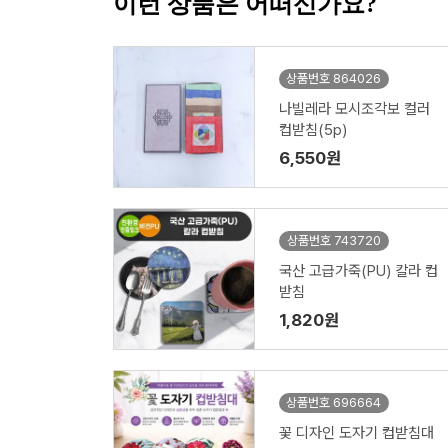
이런 상품은 어떠신가요?
상품번호 864026
나빌레라 모시조각보 컬러
컵받침(5p)
6,550원
상품번호 743720
국산 고급가죽(PU) 칼라 컵
받침
1,820원
상품번호 696664
꽃 디자인 도자기 컵받침대