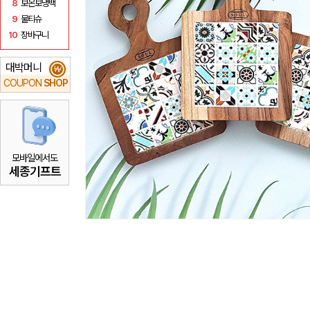
8
보온보냉백
9
물티슈
10
장바구니
대박머니
₩
COUPON
SHOP
모바일에서도
세종기프트