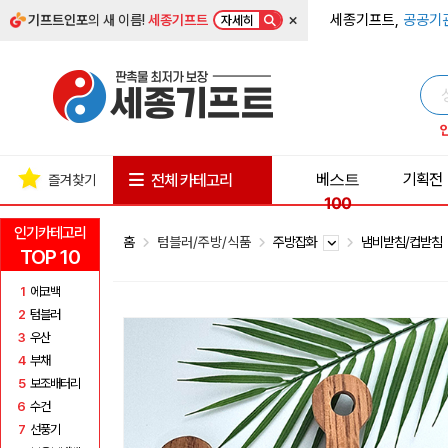
×
세종기프트,
공공기
기프트인포
의 새 이름!
세종기프트
자세히
베스트
기획전
전체 카테고리
즐겨찾기
100
인기카테고리
홈
텀블러/주방/식품
주방잡화
냄비받침/컵받침
TOP 10
1
에코백
2
텀블러
3
우산
4
부채
5
보조배터리
6
수건
7
선풍기