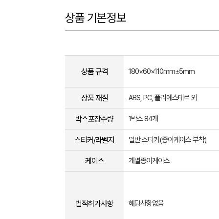
상품 기본정보
상품 규격
180×60×110mm±5mm
상품 재질
ABS, PC, 폴리에스테르 외
박스포장수량
1박스 84개
스티커/라벨지
일반 스티커(종이케이스 부착)
케이스
개별종이케이스
법적허가사항
해당사항없음