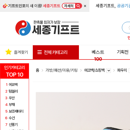
×
세종기프트,
공공기
기프트인포
의 새 이름!
세종기프트
자세히
베스트
기획전
전체 카테고리
즐겨찾기
100
인기카테고리
홈
가방/패션/미용/키링
에코백/쇼핑백
파우치
TOP 10
1
에코백
2
텀블러
3
우산
4
부채
5
보조배터리
6
수건
7
선풍기