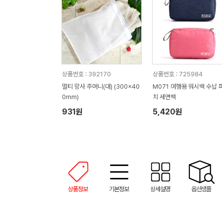
상품번호 : 392170
상품번호 : 725984
멀티 망사 주머니(대) (300x40
M071 여행용 워시백 수납 
0mm)
치 세면백
931원
5,420원
상품정보
기본정보
상세설명
옵션샘플