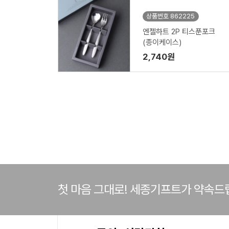
상품번호 862225
엔젤하트 2P 티스푼포크
(종이케이스)
2,740원
첫 마음 그대로! 세종기프트가 약속드