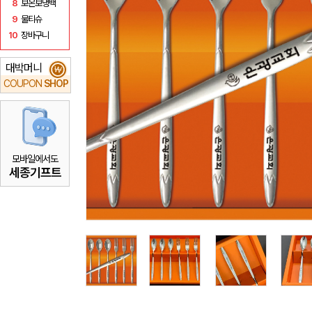
8
보온보냉백
9
물티슈
10
장바구니
대박머니
₩
COUPON
SHOP
모바일에서도
세종기프트