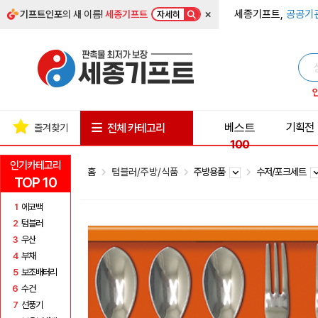
×
세종기프트,
공공기
기프트인포
의 새 이름!
세종기프트
자세히
베스트
기획전
전체 카테고리
즐겨찾기
100
인기카테고리
홈
텀블러/주방/식품
주방용품
수저/포크세트
TOP 10
1
에코백
2
텀블러
3
우산
4
부채
5
보조배터리
6
수건
7
선풍기