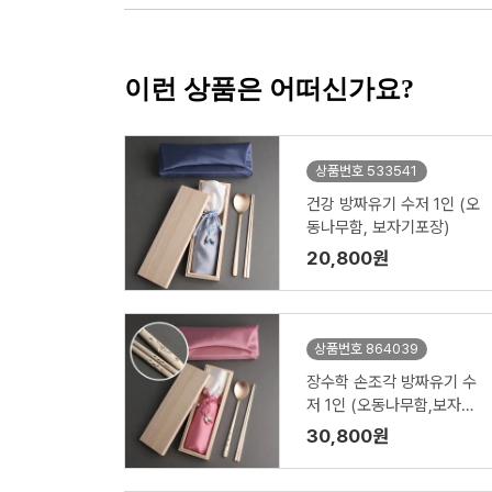
이런 상품은 어떠신가요?
상품번호 533541
건강 방짜유기 수저 1인 (오
동나무함, 보자기포장)
20,800원
상품번호 864039
장수학 손조각 방짜유기 수
저 1인 (오동나무함,보자기
포장)
30,800원