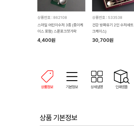
상품번호 : 862108
상품번호 : 533538
스마일 어린이수저 3종 (종이케
건강 방짜유기 2인 수저세트 (실
이스 포함) 스푼포크젓가락
크케이스)
4,400원
30,700원
상품정보
기본정보
상세설명
인쇄샘플
상품 기본정보