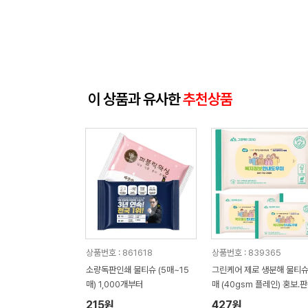
이 상품과 유사한
추천상품
상품번호 : 861618
상품번호 : 839365
소량독판인쇄 물티슈 (5매~15
그린케어 제로 생분해 물티슈
매) 1,000개부터
매 (40gsm 플레인) 홍보.
용 물티슈
215원
427원