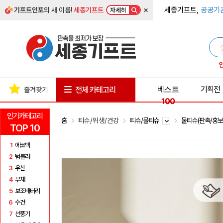
×
세종기프트,
공공기
기프트인포
의 새 이름!
세종기프트
자세히
베스트
기획전
전체 카테고리
즐겨찾기
100
인기카테고리
홈
티슈/위생/건강
티슈/물티슈
물티슈(판촉/홍보
TOP 10
1
에코백
2
텀블러
3
우산
4
부채
5
보조배터리
6
수건
7
선풍기