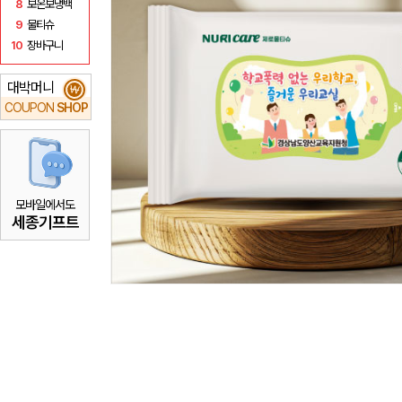
8
보온보냉백
9
물티슈
10
장바구니
대박머니
₩
COUPON
SHOP
모바일에서도
세종기프트