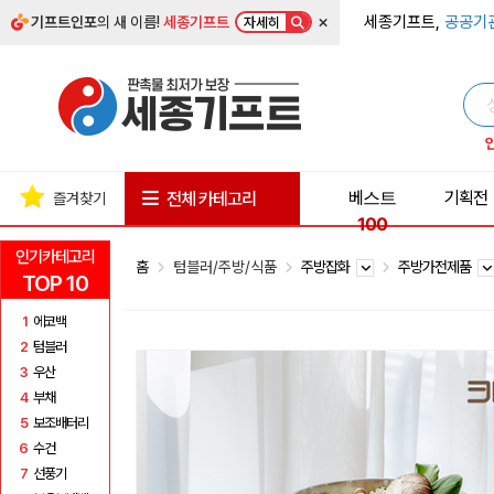
×
세종기프트,
공공기
기프트인포
의 새 이름!
세종기프트
자세히
베스트
기획전
전체 카테고리
즐겨찾기
100
인기카테고리
홈
텀블러/주방/식품
주방잡화
주방가전제품
TOP 10
1
에코백
2
텀블러
3
우산
4
부채
5
보조배터리
6
수건
7
선풍기