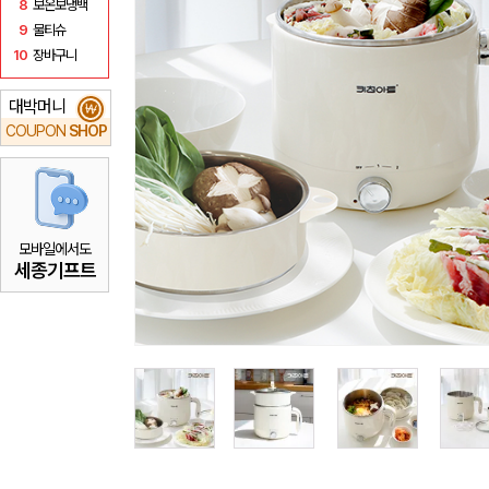
8
보온보냉백
9
물티슈
10
장바구니
대박머니
₩
COUPON
SHOP
모바일에서도
세종기프트