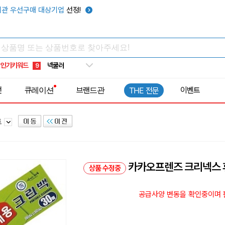
키캡
5
관 우선구매 대상기업
선정!
우산
6
텀블러
7
쿨토시
8
인기키워드
넥쿨러
9
타포린가방
10
전
큐레이션
브랜드관
이벤트
THE 전문
선풍기
1
트
카카오프렌즈 크리넥스 휴
상품 수정중
공급사양 변동을 확인중이며 판