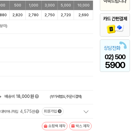
약속드립니다
300
500
1,000
3,000
5,000
10,000
,880
2,820
2,780
2,750
2,720
2,690
카드 간편결제
상이)
상담전화
02) 500
5900
원
+
배송비
18,000
(부가세별도,주문시결제)
4,575
회원가입
대박머니적립
원
쇼핑백 제작
박스 제작