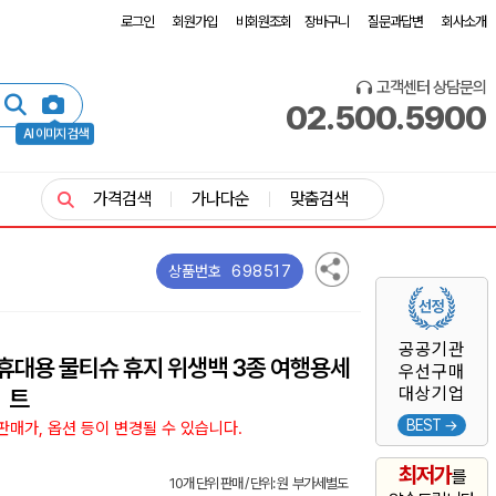
로그인
회원가입
비회원조회
장바구니
질문과답변
회사소개
고객센터 상담문의
02.500.5900
AI 이미지 검색
가격검색
가나다순
맞춤검색
698517
상품번호
공공기관
대용 물티슈 휴지 위생백 3종 여행용세
우선구매
대상기업
트
BEST →
매가, 옵션 등이 변경될 수 있습니다.
최저가
를
10개 단위 판매 / 단위: 원 부가세별도