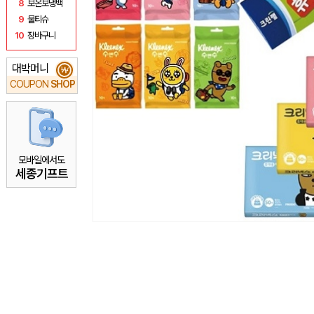
8
보온보냉백
9
물티슈
10
장바구니
대박머니
₩
COUPON
SHOP
모바일에서도
세종기프트