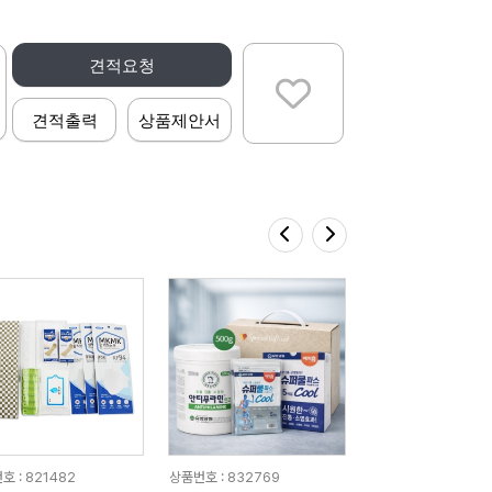
견적요청
견적출력
상품제안서
호 : 821482
상품번호 : 832769