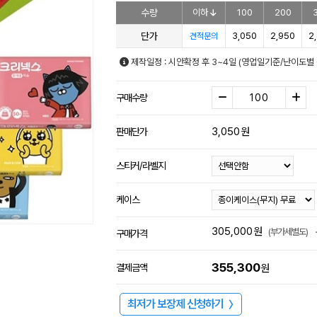
수량
이하
100
200
단가
3,050
2,950
2
견적문의
제작일정 : 시안확정 후 3~4일 (영업일기준/난이도별 
구매수량
3,050
원
판매단가
스티커/라벨지
케이스
305,000
원
(부가세별도)
구매가격
355,300
결제금액
원
최저가 보장제 신청하기
〉