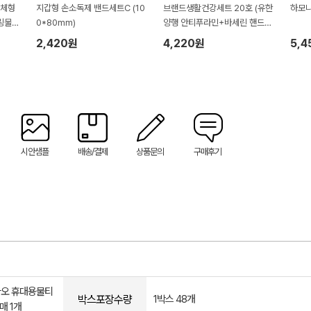
일체형
지갑형 손소독제 밴드세트C (10
브랜드생활건강세트 20호 (유한
하모니
링물티
0*80mm)
양행 안티푸라민+바세린 핸드크
림)
2,420원
4,220원
5,4
시안샘플
배송/결제
상품문의
구매후기
카오 휴대용물티
박스포장수량
1박스 48개
매 1개