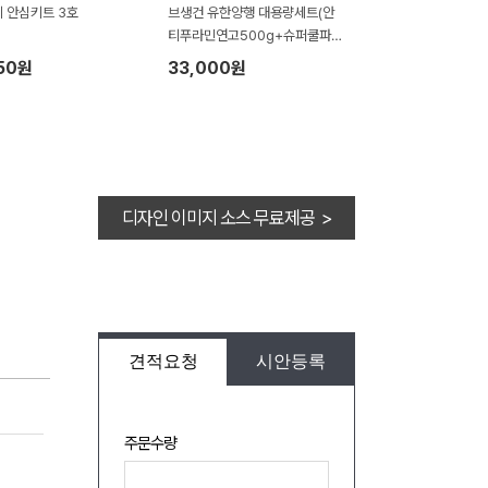
 안심키트 3호
브생건 유한양행 대용량세트(안
티푸라민연고500g+슈퍼쿨파
스10팩)
50원
33,000원
디자인 이미지 소스 무료제공 >
견적요청
시안등록
주문수량