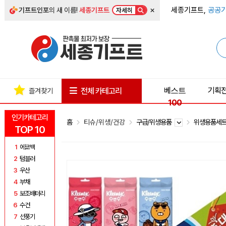
×
세종기프트,
공공기
기프트인포
의 새 이름!
세종기프트
자세히
베스트
기획
전체 카테고리
즐겨찾기
100
인기카테고리
홈
티슈/위생/건강
구급/위생용품
위생용품세
TOP 10
1
에코백
2
텀블러
3
우산
4
부채
5
보조배터리
6
수건
7
선풍기