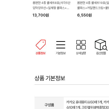
몸편한 4종 쿨세트8호(사각5단
몸편한 4종 쿨세트19호(
암막양우산+일체형 쿨파스+모
쿨파스+카밀핸드크림+쿨
기약 쿨액+LG퓨어더마 선크림)
슈+아쿠아 쿨토시)
13,700원
6,550원
상품정보
기본정보
상세설명
옵션샘플
상품 기본정보
카카오 휴대용티슈50매 1개, 카
구성품
슈10매 1개, 크린랲위생백중형30