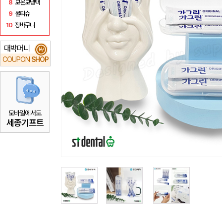
8
보온보냉백
9
물티슈
10
장바구니
대박머니
₩
COUPON
SHOP
모바일에서도
세종기프트