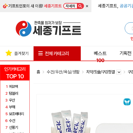
×
세종기프트,
공공기
기프트인포
의 새 이름!
세종기프트
자세히
베스트
기획전
전체 카테고리
즐겨찾기
100
인기카테고리
홈
수건/우산/욕실/생활
치약/칫솔/구강청결
구
TOP 10
1
에코백
2
텀블러
3
우산
4
부채
5
보조배터리
6
수건
7
선풍기