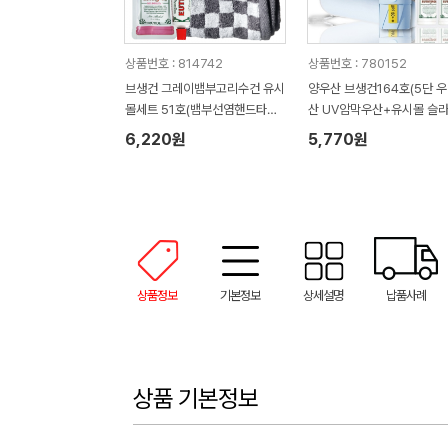
상품번호 : 814742
상품번호 : 780152
브생건 그레이뱀부고리수건 유시
양우산 브생건164호(5단 
몰세트 51호(뱀부선염핸드타올
산 UV암막우산+유시몰 슬
+유시몰 가글+유시몰 치약)
제형가글2매)
6,220원
5,770원
상품정보
기본정보
상세설명
납품사례
상품 기본정보