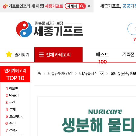
×
세종기프트,
공공기
기프트인포
의 새 이름!
세종기프트
자세히
베스트
기획전
전체 카테고리
즐겨찾기
100
인기카테고리
홈
티슈/위생/건강
티슈/물티슈
물티슈(판촉/홍보
TOP 10
1
에코백
2
텀블러
3
우산
4
부채
5
보조배터리
6
수건
7
선풍기