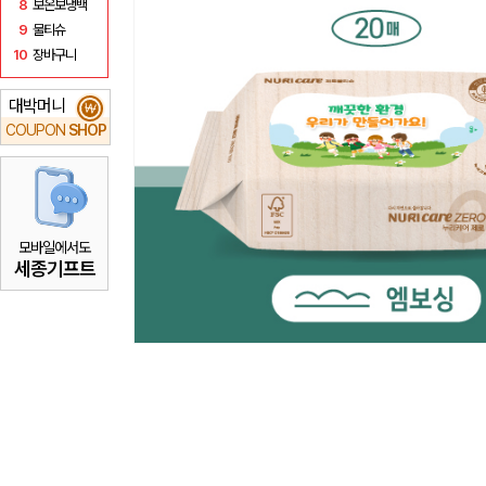
8
보온보냉백
9
물티슈
10
장바구니
대박머니
₩
COUPON
SHOP
모바일에서도
세종기프트