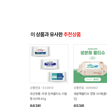
이 상품과 유사한
추천상품
상품번호 : 633819
상품번호 : 699983
국산정품-무광 흰색물티슈 리필
생분해물티슈 캡형 30매(플
형 60매 40g
인)
663원
653원