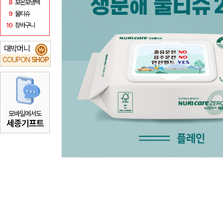
8
보온보냉백
9
물티슈
10
장바구니
대박머니
₩
COUPON
SHOP
모바일에서도
세종기프트