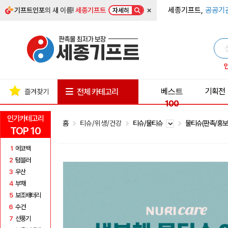
×
세종기프트,
공공기
기프트인포
의 새 이름!
세종기프트
자세히
베스트
기획전
전체 카테고리
즐겨찾기
100
인기카테고리
홈
티슈/위생/건강
티슈/물티슈
물티슈(판촉/홍보
TOP 10
1
에코백
2
텀블러
3
우산
4
부채
5
보조배터리
6
수건
7
선풍기