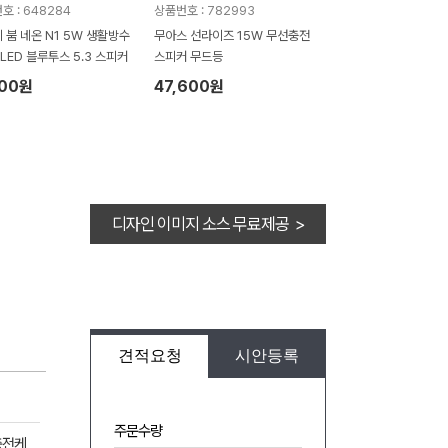
호 : 648284
상품번호 : 782993
 붐 네온 N1 5W 생활방수
무아스 선라이즈 15W 무선충전
4 LED 블루투스 5.3 스피커
스피커 무드등
900원
47,600원
디자인 이미지 소스 무료제공 >
견적요청
시안등록
주문수량
충전케