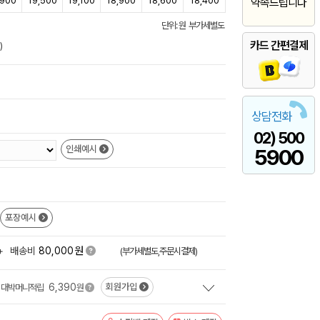
,900
19,500
19,100
18,900
18,600
18,400
약속드립니다
단위: 원 부가세별도
카드 간편결제
)
상담전화
02) 500
인쇄예시
5900
포장예시
원
+
배송비
80,000
(부가세별도,주문시결제)
6,390
회원가입
대박머니적립
원