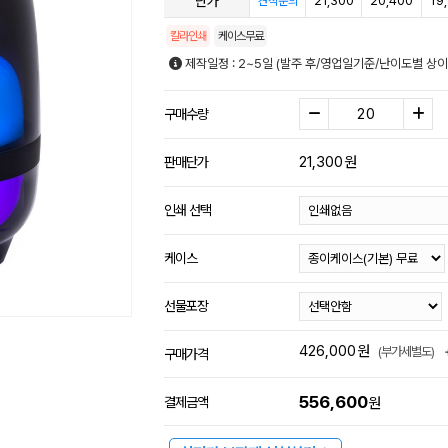
단가
21,300
20,400
19
견적문의
칼라인쇄
케이스무료
제작일정 : 2~5일 (발주 후/영업일기준/난이도별 상이
구매수량
21,300
원
판매단가
인쇄 선택
케이스
선물포장
426,000
원
(부가세별도)
구매가격
556,600
결제금액
원