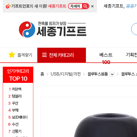
×
세종기프트,
공공기
기프트인포
의 새 이름!
세종기프트
자세히
베스트
기획
전체 카테고리
즐겨찾기
100
인기카테고리
홈
USB/디지털/가전
블루투스용품
블루투스
TOP 10
1
에코백
2
텀블러
3
우산
4
부채
5
보조배터리
6
수건
7
선풍기