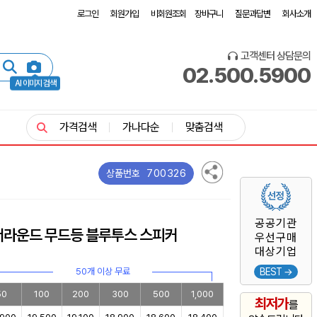
로그인
회원가입
비회원조회
장바구니
질문과답변
회사소개
고객센터 상담문의
02.500.5900
AI 이미지 검색
가격검색
가나다순
맞춤검색
700326
상품번호
공공기관
 서라운드 무드등 블루투스 스피커
우선구매
대상기업
50개 이상 무료
BEST →
50
100
200
300
500
1,000
최저가
를