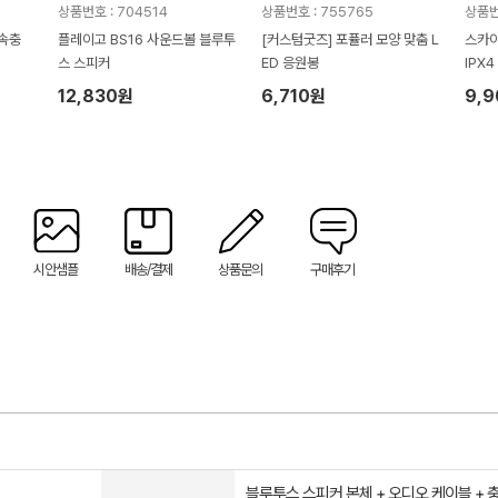
상품번호 : 704514
상품번호 : 755765
상품번
고속충
플레이고 BS16 사운드볼 블루투
[커스텀굿즈] 포퓰러 모양 맞춤 L
스카이
스 스피커
ED 응원봉
IPX
12,830원
6,710원
9,
시안샘플
배송/결제
상품문의
구매후기
블루투스 스피커 본체 + 오디오 케이블 + 