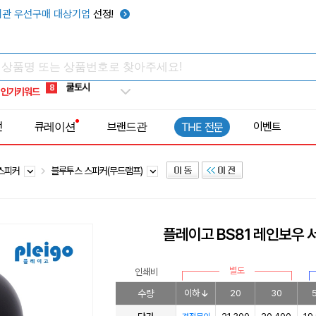
키캡
5
관 우선구매 대상기업
선정!
우산
6
텀블러
7
쿨토시
8
인기키워드
넥쿨러
9
타포린가방
10
전
큐레이션
브랜드관
이벤트
THE 전문
선풍기
1
 스피커
블루투스 스피커(무드램프)
플레이고 BS81 레인보우
별도
인쇄비
수량
이하
20
30