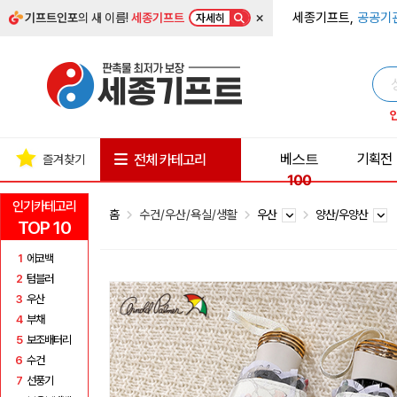
×
세종기프트,
공공기
기프트인포
의 새 이름!
세종기프트
자세히
베스트
기획전
전체 카테고리
즐겨찾기
100
인기카테고리
홈
수건/우산/욕실/생활
우산
양산/우양산
TOP 10
1
에코백
2
텀블러
3
우산
4
부채
5
보조배터리
6
수건
7
선풍기