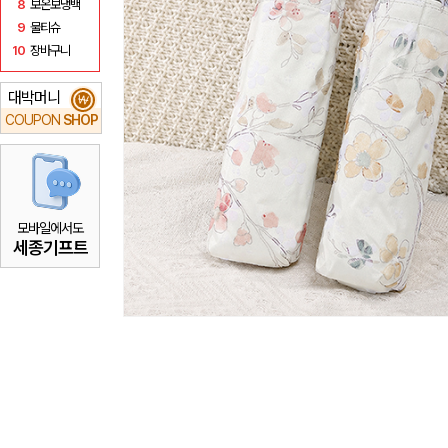
8
보온보냉백
9
물티슈
10
장바구니
대박머니
₩
COUPON
SHOP
모바일에서도
세종기프트