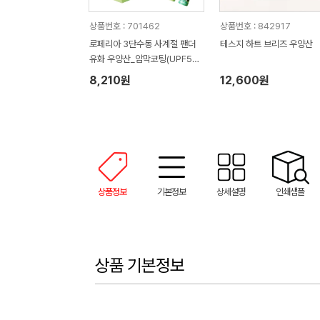
상품번호 : 701462
상품번호 : 842917
로페리아 3단수동 사계절 팬더
테스지 하트 브리즈 우양산
유화 우양산_암막코팅(UPF50
+)
8,210원
12,600원
상품정보
기본정보
상세설명
인쇄샘플
상품 기본정보