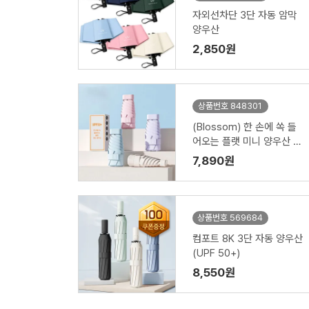
자외선차단 3단 자동 암막
양우산
2,850원
상품번호 848301
(Blossom) 한 손에 쏙 들
어오는 플랫 미니 양우산 1
P
7,890원
상품번호 569684
컴포트 8K 3단 자동 양우산
(UPF 50+)
8,550원