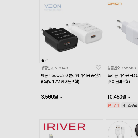
상품번호
618149
상품번호
755568
베온 네모 QC3.0 분리형 가정용 충전기
드리온 가정용 PD 
(C타입 1.2M 케이블포함)
(케이블미포함)
3,560
원
10,450
원
~
~
칼라인쇄
케이스무료