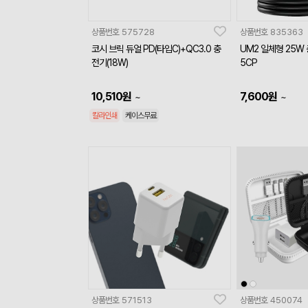
상품번호
575728
상품번호
835363
코시 브릭 듀얼 PD(타입C)+QC3.0 충
UM2 일체형 25W
전기(18W)
5CP
10,510
원
7,600
원
~
~
칼라인쇄
케이스무료
상품번호
571513
상품번호
450074