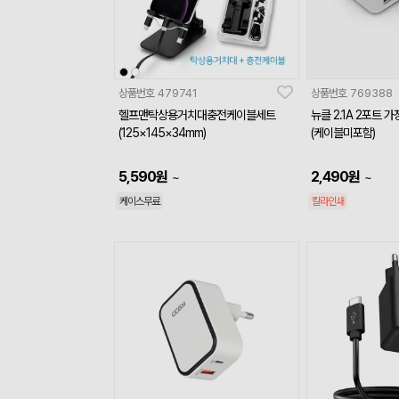
상품번호
479741
상품번호
769388
헬프맨탁상용거치대충전케이블세트
뉴클 2.1A 2포트 
(125×145×34mm)
(케이블미포함)
5,590
원
2,490
원
~
~
케이스무료
칼라인쇄