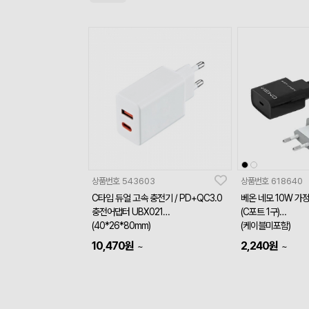
상품번호
543603
상품번호
618640
C타입 듀얼 고속 충전기 / PD+QC3.0
베온 네모 10W 가
충전어댑터 UBX021
(C포트 1구)
(40*26*80mm)
(케이블미포함)
10,470
원
2,240
원
~
~