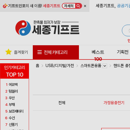
×
세종기프트,
공공기
기프트인포
의 새 이름!
세종기프트
자세히
베스트
기획전
전체 카테고리
즐겨찾기
100
홈
USB/디지털/가전
스마트폰용품
핸드폰 
인기카테고리
TOP 10
1
에코백
2
텀블러
3
우산
전체
가정용충전기
4
부채
5
보조배터리
6
수건
7
선풍기