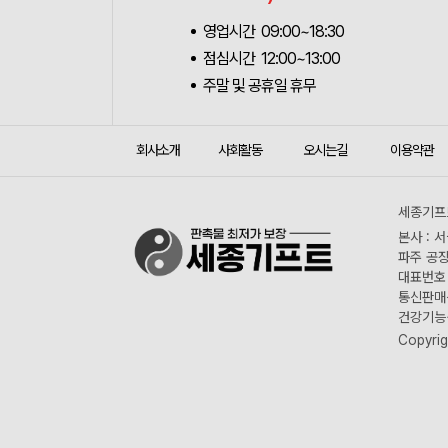
영업시간 09:00~18:30
점심시간 12:00~13:00
주말 및 공휴일 휴무
회사소개
사회활동
오시는길
이용약관
세종기프트
본사 : 
파주 공장
대표번호 :
통신판매신
건강기능식
Copyrig