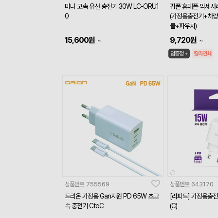
미니 고속 유선 충전기 30W LC-ORU1
팝폰 휴대폰 악세사리
0
(가정용충전기+차량
블+파우치)
15,600
원
9,720
원
~
~
덤증정 +
칼라인쇄
상품번호
755569
상품번호
643170
드리온 가정용 Gan지원 PD 65W 초고
[라피드] 가정용충전
속 충전기 CtoC
(C)