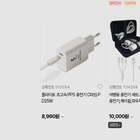
칼라인쇄
인쇄무료
상품번호
510054
상품번호
724258
플라이토 초고속 PPS 충전기 C타입 P
여행용 충전기 세트 
D25W
충전기,케이블,파우
8,960
원
10,000
원
~
~
덤증정 +