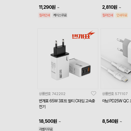
11,290
원
2,810
원
~
~
칼라인쇄
케이스무료
칼라인쇄
인쇄무료
상품번호
742202
상품번호
571107
번개표 65W 3포트 멀티 C타입 고속충
아남 PD25W QC
전기
18,500
원
8,540
원
~
~
라벨지무료