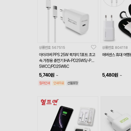
상품번호
567515
상품번호
804118
아이리버 PPS 25W 퀵차지 1포트 초고
에버센스 휴대 여행
속 가정용 충전기 IHA-PD25WS/-PD2
5WCC/PD25W8C
5,740
원
5,480
원
~
~
칼라인쇄
인쇄무료
선물포장