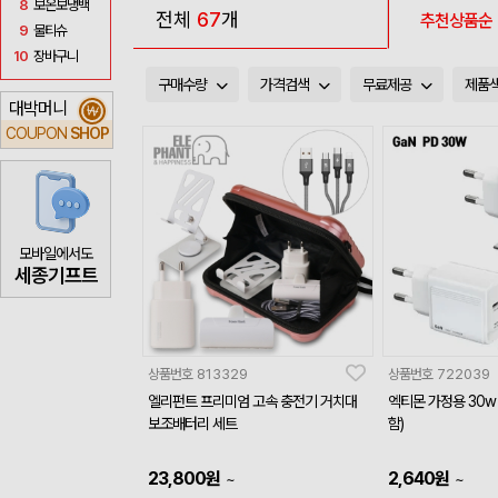
8
보온보냉백
전체
67
개
추천상품순
9
물티슈
10
장바구니
구매수량
가격검색
무료제공
제품
대박머니
₩
COUPON
SHOP
모바일에서도
세종기프트
상품번호
813329
상품번호
722039
엘리펀트 프리미엄 고속 충전기 거치대
엑티몬 가정용 30w
보조배터리 세트
함)
23,800
원
2,640
원
~
~