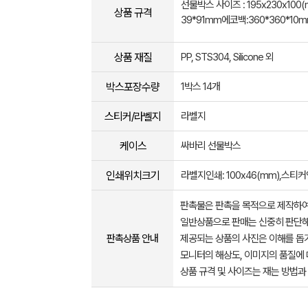
선물박스 사이즈 : 195x230x100
상품 규격
39*91mm에코백:360*360*10
상품 재질
PP, STS304, Silicone 외
박스포장수량
1박스 14개
스티커/라벨지
라벨지
케이스
싸바리 선물박스
인쇄위치크기
라벨지인쇄: 100x46(mm),스티커인
판촉물은 판촉을 목적으로 제작하여
일반상품으로 판매는 신중히 판단해
판촉상품 안내
제공되는 상품의 사진은 이해를 
모니터의 해상도, 이미지의 품질에 
상품 규격 및 사이즈는 재는 방법과