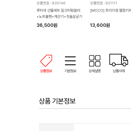
상품번호 : 830146
상품번호 : 821111
루티네 선물세트 밀크티텀블러
[MOCO] 프리미엄 웰컴키트
+노트볼펜+계산기+칫솔살균기
36,500원
13,600원
상품정보
기본정보
상세설명
납품사례
상품 기본정보