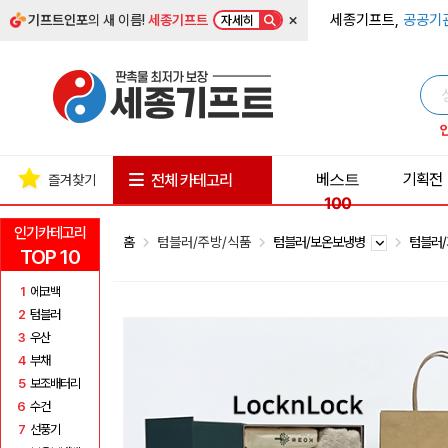
×
세종기프트,
공공기
기프트인포
의 새 이름!
세종기프트
자세히
베스트
기획전
전체 카테고리
즐겨찾기
100
인기카테고리
홈
텀블러/주방/식품
텀블러/보온보냉병
텀블러
TOP 10
1
에코백
2
텀블러
3
우산
4
부채
5
보조배터리
6
수건
7
선풍기