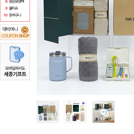
8
보온보냉백
9
물티슈
10
장바구니
대박머니
₩
COUPON
SHOP
모바일에서도
세종기프트