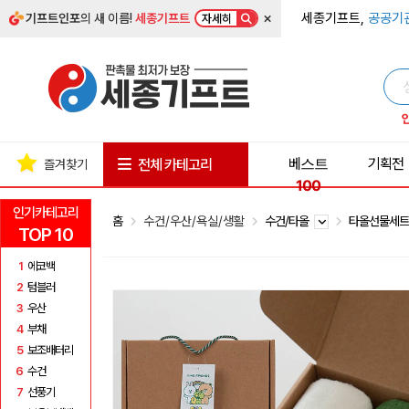
×
세종기프트,
공공기
기프트인포
의 새 이름!
세종기프트
자세히
베스트
기획전
전체 카테고리
즐겨찾기
100
인기카테고리
홈
수건/우산/욕실/생활
수건/타올
타올선물세
TOP 10
1
에코백
2
텀블러
3
우산
4
부채
5
보조배터리
6
수건
7
선풍기