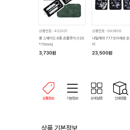
상품번호 : 432931
상품번호 : 693809
롱 스웨이드 8종 손톱깎이 (125
나빌레라 777쓰리세븐 
*70mm)
이
3,730원
23,500원
상품정보
기본정보
상세설명
인쇄샘플
상품 기본정보