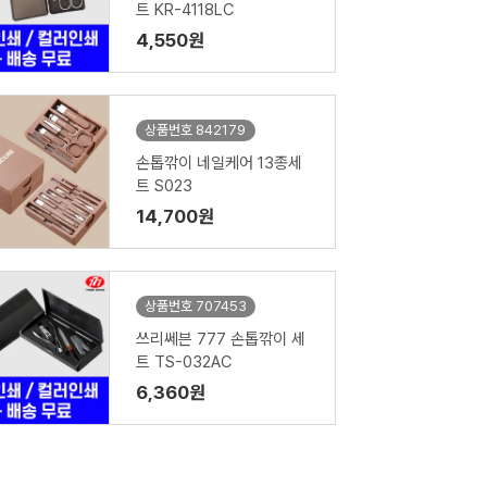
트 KR-4118LC
4,550원
상품번호 842179
손톱깎이 네일케어 13종세
트 S023
14,700원
상품번호 707453
쓰리쎄븐 777 손톱깎이 세
트 TS-032AC
6,360원