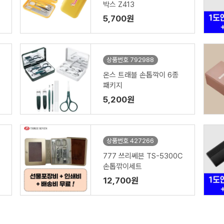
박스 Z413
5,700원
상품번호 792988
온스 트래블 손톱깍이 6종
패키지
5,200원
상품번호 427266
777 쓰리쎄븐 TS-5300C
손톱깎이세트
12,700원