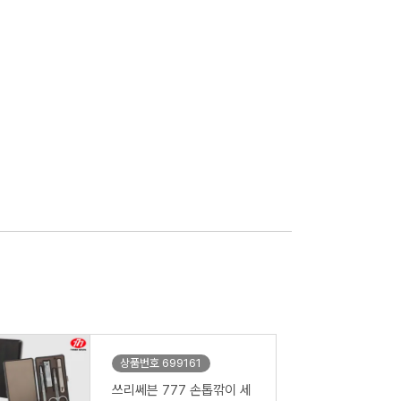
상품번호 699161
쓰리쎄븐 777 손톱깎이 세