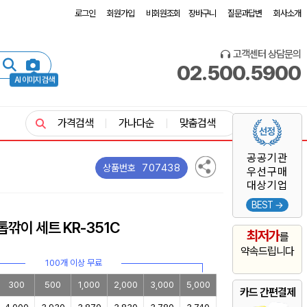
로그인
회원가입
비회원조회
장바구니
질문과답변
회사소개
고객센터 상담문의
02.500.5900
AI 이미지 검색
가격검색
가나다순
맞춤검색
공공기관
707438
상품번호
우선구매
대상기업
BEST →
톱깎이 세트 KR-351C
최저가
를
약속드립니다
100개 이상 무료
300
500
1,000
2,000
3,000
5,000
카드 간편결제