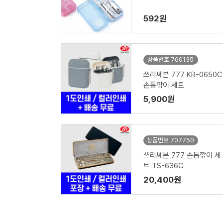
592원
상품번호 760135
쓰리쎄븐 777 KR-0650C
손톱깎이 세트
5,900원
상품번호 707750
쓰리쎄븐 777 손톱깎이 세
트 TS-636G
20,400원