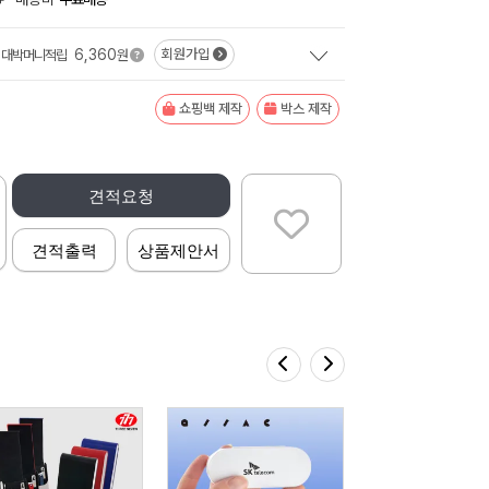
6,360
회원가입
대박머니적립
원
쇼핑백 제작
박스 제작
견적요청
견적출력
상품제안서