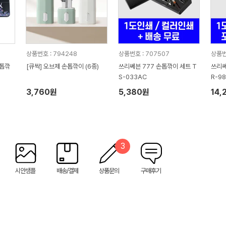
상품번호 : 794248
상품번호 : 707507
상품번
손톱깎
[큐싹] 오브제 손톱깎이 (6종)
쓰리쎄븐 777 손톱깎이 세트 T
쓰리쎄
S-033AC
R-9
3,760원
5,380원
14,
3
시안샘플
배송/결제
상품문의
구매후기