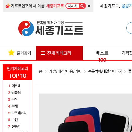
×
세종기프트,
공공기
기프트인포
의 새 이름!
세종기프트
자세히
베스트
기획
전체 카테고리
즐겨찾기
100
인기카테고리
홈
가방/패션/미용/키링
손톱깎이/네일케어
플
TOP 10
1
에코백
2
텀블러
3
우산
4
부채
5
보조배터리
6
수건
7
선풍기