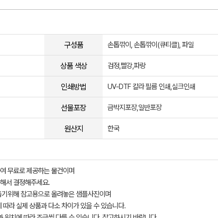
구성품
손톱깎이, 손톱깎이(큐티클), 파일
상품 색상
검정,빨강,파랑
인쇄방법
UV-DTF 칼라 필름 인쇄,실크인쇄
선물포장
금박지포장,일반포장
원산지
한국
여 무료로 제공하는 물건이며
해서 결정해주세요.
돕기위해 참고용으로 올려놓은 샘플사진이며
 따라 실제 상품과 다소 차이가 있을 수 있습니다.
과 위치에 따라 조금씩 다를 수 있습니다. 참고하시기 바랍니다.