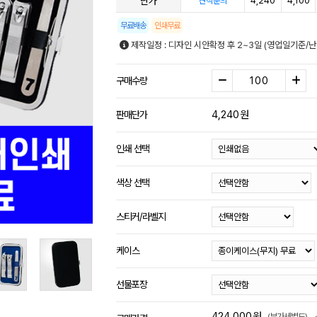
단가
4,240
4,100
견적문의
무료배송
인쇄무료
제작일정 : 디자인 시안확정 후 2~3일 (영업일기준/
구매수량
4,240
원
판매단가
인쇄 선택
색상 선택
스티커/라벨지
케이스
선물포장
424,000
원
(부가세별도)