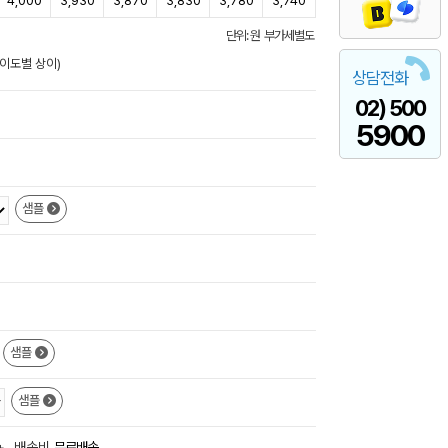
4,000
3,930
3,870
3,830
3,780
3,740
단위: 원 부가세별도
난이도별 상이)
상담전화
02) 500
5900
샘플
샘플
샘플
+
배송비
무료배송