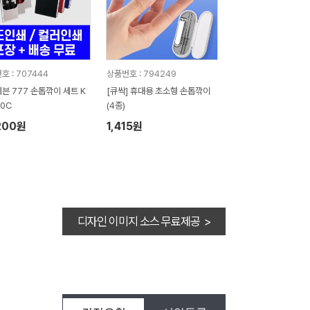
호 : 707444
상품번호 : 794249
븐 777 손톱깎이 세트 K
[큐싹] 휴대용 초소형 손톱깎이
80C
(4종)
200원
1,415원
디자인 이미지 소스 무료제공 >