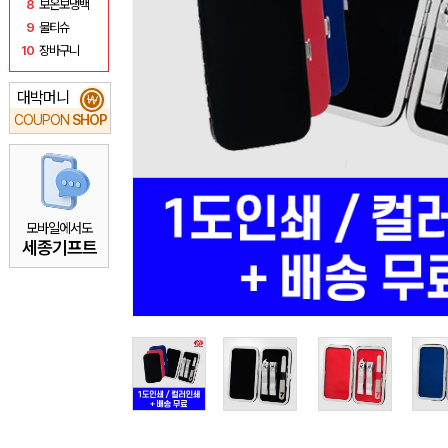
8
보온보냉백
9
물티슈
10
장바구니
대박머니
₩
COUPON
SHOP
모바일에서도
세종기프트