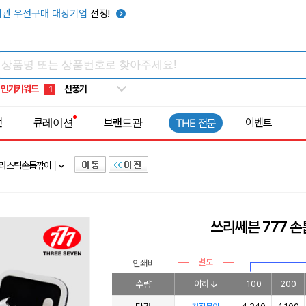
관 우선구매 대상기업
선정!
타포린가방
10
선풍기
1
인기키워드
부채
2
썬캡
3
전
큐레이션
브랜드관
이벤트
THE 전문
보온보냉백
4
키캡
5
라스틱손톱깎이
우산
6
텀블러
7
쿨토시
8
쓰리쎄븐 777 손
넥쿨러
9
타포린가방
10
별도
인쇄비
선풍기
1
수량
이하
100
200