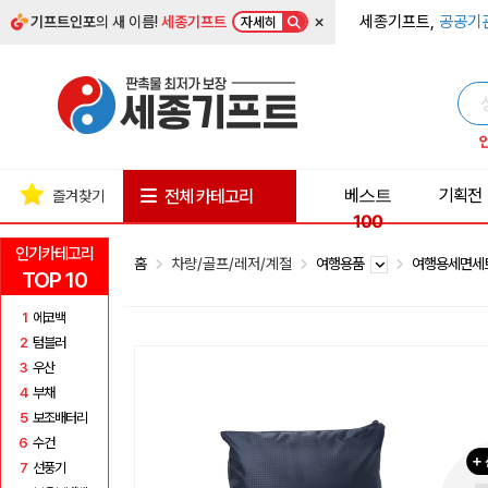
×
세종기프트,
공공기
기프트인포
의 새 이름!
세종기프트
자세히
베스트
기획전
전체 카테고리
즐겨찾기
100
인기카테고리
홈
차량/골프/레저/계절
여행용품
여행용세면
TOP 10
1
에코백
2
텀블러
3
우산
4
부채
5
보조배터리
6
수건
7
선풍기