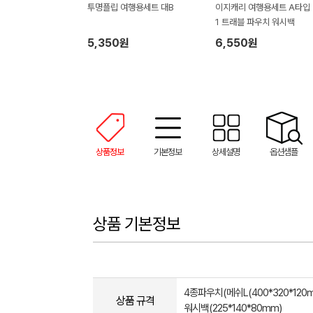
투명플립 여행용세트 대B
이지캐리 여행용세트 A타입 3
1 트래블 파우치 워시백
5,350원
6,550원
상품정보
기본정보
상세설명
옵션샘플
상품 기본정보
4종파우치(메쉬L(400*320*120m
상품 규격
워시백(225*140*80mm)