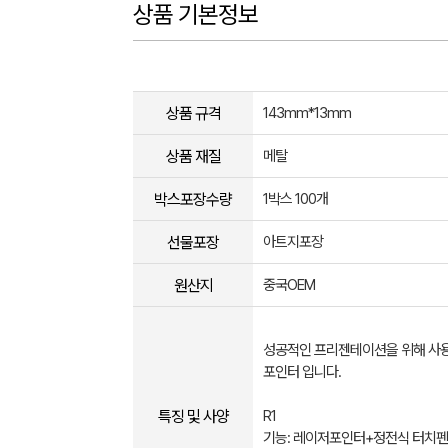
상품 기본정보
상품 규격
143mm*13mm
상품 재질
메탈
박스포장수량
1박스 100개
선물포장
아트지포장
원산지
중국OEM
성공적인 프리젠테이션을 위해 사
포인터 입니다.
특징 및 사양
R1
기능: 레이저포인터+정전식 터치펜+