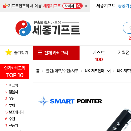
×
세종기프트,
공공기
기프트인포
의 새 이름!
세종기프트
자세히
베스트
기획전
전체 카테고리
즐겨찾기
100
인기카테고리
홈
볼펜/메모/수첩/사무
레이저포인터
레이저포
TOP 10
1
에코백
2
텀블러
3
우산
4
부채
5
보조배터리
6
수건
7
선풍기