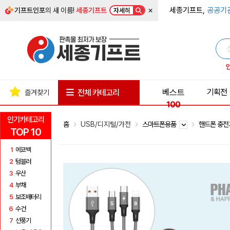
×
세종기프트,
공공기
기프트인포
의 새 이름!
세종기프트
자세히
베스트
기획전
전체 카테고리
즐겨찾기
100
인기카테고리
홈
USB/디지털/가전
스마트폰용품
핸드폰 충
TOP 10
1
에코백
2
텀블러
3
우산
4
부채
5
보조배터리
6
수건
7
선풍기