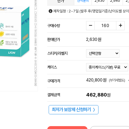
단가
2,630
2,540
2
견적문의
제작일정 : 2~7일 (발주 후/영업일기준/난이도별 상이
구매수량
2,630
원
판매단가
스티커/라벨지
케이스
420,800
원
(부가세별도)
구매가격
462,880
결제금액
원
최저가 보장제 신청하기
〉