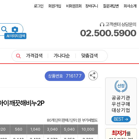
로그인
회원가입
비회원조회
장바구니
질문과답변
회사소개
고객센터 상담문의
02.500.5900
AI 이미지 검색
가격검색
가나다순
맞춤검색
716177
상품번호
공공기관
아이깨끗해비누2P
우선구매
대상기업
BEST →
80개 단위 판매 / 단위: 원 부가세별도
320
560
1,040
3,040
5,040
10,000
최저가
를