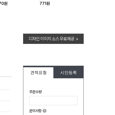
70원
771원
디자인 이미지 소스 무료제공 >
견적요청
시안등록
주문수량
문의사항