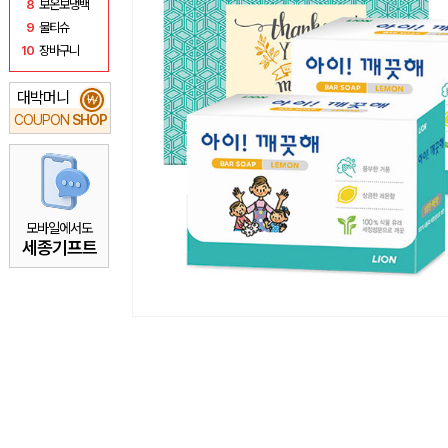
8
보온보냉백
9
물티슈
10
장바구니
대박머니
₩
COUPON
SHOP
모바일에서도
세종기프트