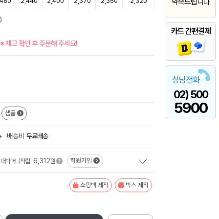
,480
2,440
2,400
2,370
2,350
2,320
약속드립니다
)
카드 간편결제
※ 재고 확인 후 주문해 주세요!
상담전화
02) 500
5900
샘플
+
배송비
무료배송
6,312
회원가입
대박머니적립
원
쇼핑백 제작
박스 제작