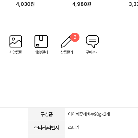
3)
4,030원
4,980원
3,3
2
시안샘플
배송/결제
상품문의
구매후기
구성품
아이깨끗해비누90g×2개
스티커/라벨지
스티커