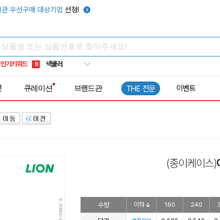
키캡
5
관 우선구매 대상기업
선정!
우산
6
텀블러
7
쿨토시
8
인기키워드
넥쿨러
9
타포린가방
10
전
큐레이션
브랜드관
이벤트
THE 전문
선풍기
1
(종이케이스)
수량
이하
160
240