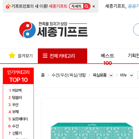
×
세종기프트,
공공기
기프트인포
의 새 이름!
세종기프트
자세히
베스트
기획
전체 카테고리
즐겨찾기
100
인기카테고리
홈
수건/우산/욕실/생활
욕실용품
비누
TOP 10
1
에코백
2
텀블러
3
우산
4
부채
5
보조배터리
6
수건
7
선풍기