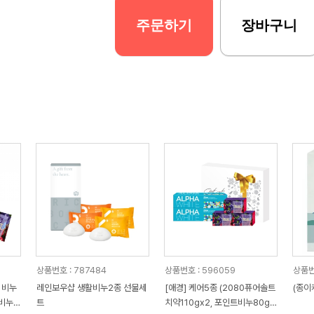
주문하기
장바구니
상품번호 : 787484
상품번호 : 596059
상품번호
 비누
레인보우샵 생활비누2종 선물세
[애경] 케어5종 (2080퓨어솔트
(종이
 비누
트
치약110gx2, 포인트비누80gx