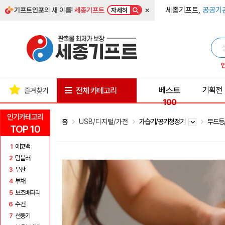
×
세종기프트,
공공기
기프트인포
의 새 이름!
세종기프트
자세히
베스트
기획전
전체 카테고리
즐겨찾기
100
인기카테고리
홈
USB/디지털/가전
가습기/공기청정기
무드등
TOP 10
1
에코백
2
텀블러
3
우산
4
부채
5
보조배터리
6
수건
7
선풍기