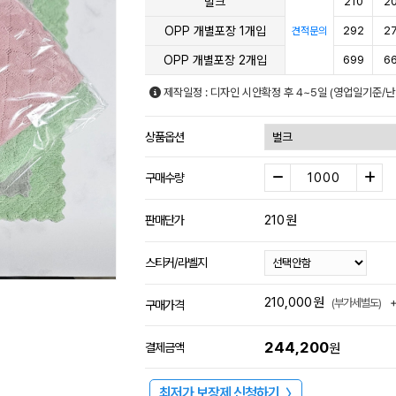
벌크
210
2
OPP 개별포장 1개입
292
2
견적문의
OPP 개별포장 2개입
699
6
제작일정 : 디자인 시안확정 후 4~5일 (영업일기준/
상품옵션
구매수량
210
원
판매단가
스티커/라벨지
210,000
원
(부가세별도)
구매가격
244,200
결제금액
원
최저가 보장제 신청하기
〉