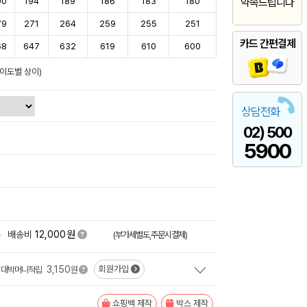
00
194
189
186
183
180
약속드립니다
79
271
264
259
255
251
카드 간편결제
68
647
632
619
610
600
난이도별 상이)
상담전화
02) 500
5900
원
+
배송비
12,000
(부가세별도,주문시결제)
3,150
회원가입
대박머니적립
원
쇼핑백 제작
박스 제작