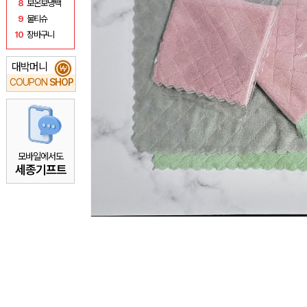
8
보온보냉백
9
물티슈
10
장바구니
대박머니
₩
COUPON
SHOP
모바일에서도
세종기프트