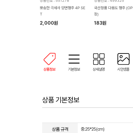
상품번호 : 551278
상품번호 : 499325
뽀송한 극세사 양면행주 4P SE
국산정품 다용도 행주 (O
T
장)
2,000원
183원
상품정보
기본정보
상세설명
시안샘플
상품 기본정보
상품 규격
중:25*25(cm)