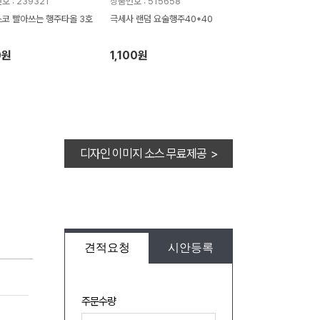
호 : 239321
상품번호 : 515658
코 빨아쓰는 행주타올 3호
극세사 랜덤 요술행주40*40
0원
1,100원
디자인 이미지 소스 무료제공 >
견적요청
시안등록
주문수량