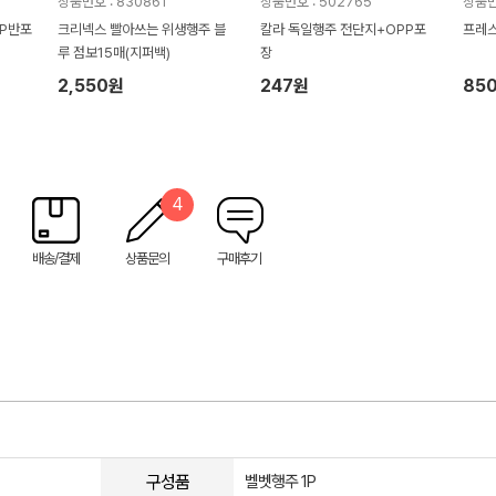
상품번호 : 830861
상품번호 : 502765
상품번
PP반포
크리넥스 빨아쓰는 위생행주 블
칼라 독일행주 전단지+OPP포
프레스
루 점보15매(지퍼백)
장
2,550원
247원
85
4
배송/결제
상품문의
구매후기
구성품
벨벳행주 1P