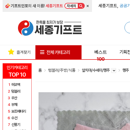
×
세종기프트,
공공기
기프트인포
의 새 이름!
세종기프트
자세히
베스트
기획
전체 카테고리
즐겨찾기
100
인기카테고리
홈
텀블러/주방/식품
앞치마/수세미/행주
행
TOP 10
1
에코백
2
텀블러
3
우산
4
부채
5
보조배터리
6
수건
7
선풍기