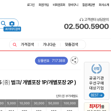
로그인
회원가입
비회원조회
장바구니
질문과답변
회사소개
고객센터 상담문의
02.500.5900
AI 이미지 검색
가격검색
가나다순
맞춤검색
717388
상품번호
공공기관
5
(중)
벌크/ 개별포장 1P/개별포장 2P )
우선구매
대상기업
BEST →
단위: 원 부가세별도
000
5,000
10,000
30,000
50,000
100,000
최저가
를