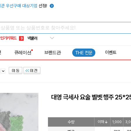
키캡
5
관 우선구매 대상기업
선정!
우산
6
텀블러
7
쿨토시
8
인기키워드
넥쿨러
9
타포린가방
10
전
큐레이션
브랜드관
이벤트
THE 전문
선풍기
1
주
대영 극세사 요술 벨벳 행주 25*2
수량
이하
1,000
3,