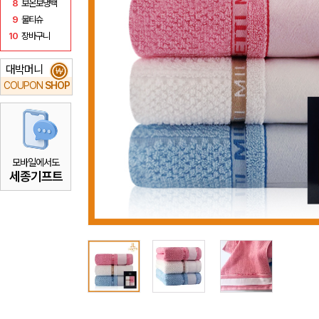
8
보온보냉백
9
물티슈
10
장바구니
대박머니
₩
COUPON
SHOP
모바일에서도
세종기프트