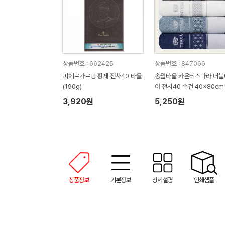
상품번호 : 662425
상품번호 : 847066
피에르가르뎅 황제 전사40 타올
송월타올 카운테스마라 더블
(190g)
아 전사40 수건 40x80cm 
0g 뱀부얀 30수
3,920원
5,250원
상품정보
기본정보
상세설명
인쇄샘플