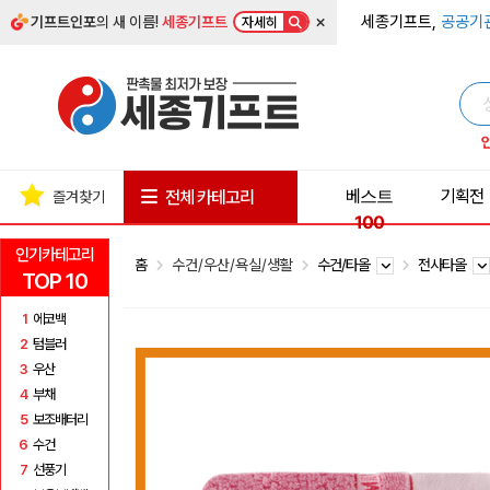
×
세종기프트,
공공기
기프트인포
의 새 이름!
세종기프트
자세히
베스트
기획전
전체 카테고리
즐겨찾기
100
인기카테고리
홈
수건/우산/욕실/생활
수건/타올
전사타올
TOP 10
1
에코백
2
텀블러
3
우산
4
부채
5
보조배터리
6
수건
7
선풍기