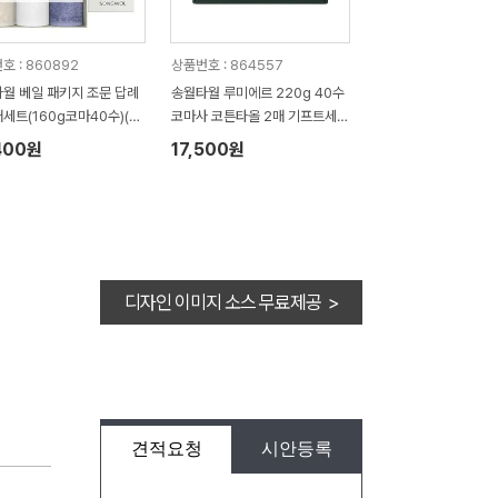
호 : 860892
상품번호 : 864557
월 베일 패키지 조문 답례
송월타월 루미에르 220g 40수
매세트(160g코마40수)(쇼
코마사 코튼타올 2매 기프트세트
증정)
선물 답례품
400원
17,500원
디자인 이미지 소스 무료제공 >
견적요청
시안등록