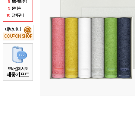
8
보온보냉백
9
물티슈
10
장바구니
대박머니
₩
COUPON
SHOP
모바일에서도
세종기프트