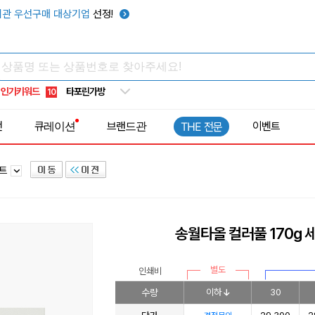
우산
6
관 우선구매 대상기업
선정!
텀블러
7
쿨토시
8
넥쿨러
9
인기키워드
타포린가방
10
선풍기
1
전
큐레이션
브랜드관
이벤트
THE 전문
세트
송월타올 컬러풀 170g 
별도
인쇄비
수량
이하
30