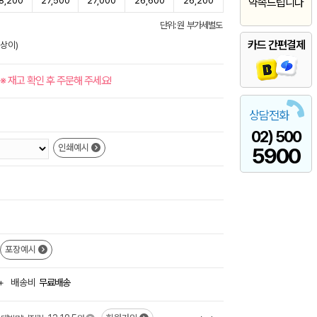
8,200
27,500
27,000
26,600
26,200
약속드립니다
단위: 원 부가세별도
카드 간편결제
 상이)
※ 재고 확인 후 주문해 주세요!
상담전화
02) 500
인쇄예시
5900
포장예시
+
배송비
무료배송