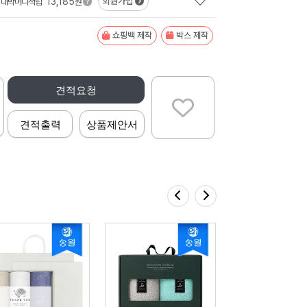
13,185
회원가입
대박머니적립
원
쇼핑백 제작
박스 제작
견적요청
견적출력
상품제안서