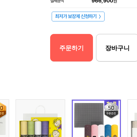
966,900
결제금액
원
최저가 보장제 신청하기
〉
주문하기
장바구니