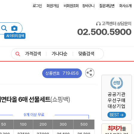
로그인
회원가입
비회원조회
장바구니
질문과답변
회사소개
고객센터 상담문의
02.500.5900
AI 이미지 검색
가격검색
가나다순
맞춤검색
719456
상품번호
공공기관
세면타올 6매 선물세트
(쇼핑백)
우선구매
대상기업
9개 이상 무료
BEST →
50
100
200
300
500
최저가
를