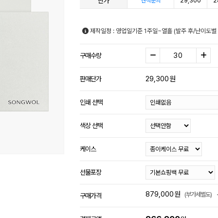
단가
29,300
2
견적문의
제작일정 : 영업일기준 1주일~열흘 (발주 후/난이도별
구매수량
29,300
원
판매단가
인쇄 선택
색상 선택
케이스
선물포장
879,000
원
(부가세별도)
구매가격