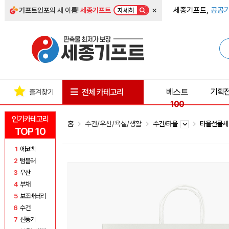
×
세종기프트,
공공기
기프트인포
의 새 이름!
세종기프트
자세히
베스트
기획
전체 카테고리
즐겨찾기
100
인기카테고리
홈
수건/우산/욕실/생활
수건/타올
타올선물
TOP 10
1
에코백
2
텀블러
3
우산
4
부채
5
보조배터리
6
수건
7
선풍기