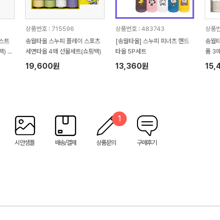
상품번호 : 715596
상품번호 : 483743
상품번
 스트
송월타올 스누피 플레이 스포츠
[송월타올] 스누피 피너츠 핸드
송월타
) 기
세면타올 4매 선물세트(쇼핑백)
타올 5P세트
품 3
핑백 
19,600원
13,360원
15,
1
시안샘플
배송/결제
상품문의
구매후기