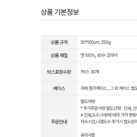
상품 기본정보
상품 규격
50*100cm, 250g
상품 재질
면 100%, 40수 코마사
박스포장수량
1박스 30개
케이스
자체 종이케이스 , 그 외 케이스 별
별도여부
* 추가주문사양 별도산정 : 인쇄, 
※ 인쇄,도수,수량에 따라 가격 변동
주문안내
자수시안,나염도수 추가시 별도문
유의사항