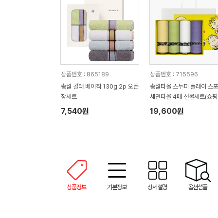
상품번호 : 865189
상품번호 : 715596
송월 컬러 베이직 130g 2p 오픈
송월타올 스누피 플레이 스
창세트
세면타올 4매 선물세트(쇼핑
7,540원
19,600원
상품정보
기본정보
상세설명
옵션샘플