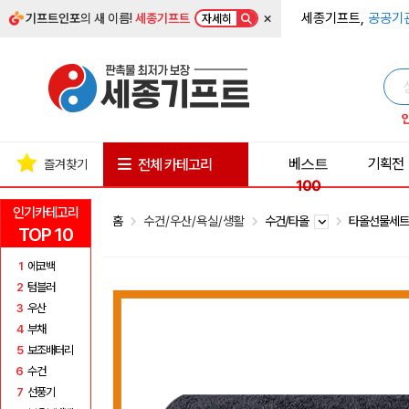
×
세종기프트,
공공기
기프트인포
의 새 이름!
세종기프트
자세히
베스트
기획전
전체 카테고리
즐겨찾기
100
인기카테고리
홈
수건/우산/욕실/생활
수건/타올
타올선물세
TOP 10
1
에코백
2
텀블러
3
우산
4
부채
5
보조배터리
6
수건
7
선풍기