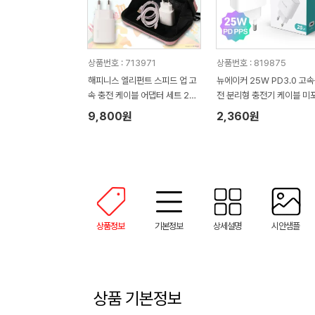
상품번호 : 713971
상품번호 : 819875
해피니스 엘리펀트 스피드 업 고
뉴에이커 25W PD3.0 고
속 충전 케이블 어댑터 세트 20
전 분리형 충전기 케이블 미
w
TC25W
9,800원
2,360원
상품정보
기본정보
상세설명
시안샘플
상품 기본정보