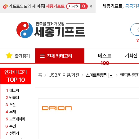
×
세종기프트,
공공기
기프트인포
의 새 이름!
세종기프트
자세히
베스트
기획전
전체 카테고리
즐겨찾기
100
인기카테고리
홈
USB/디지털/가전
스마트폰용품
핸드폰 충
TOP 10
1
에코백
2
텀블러
3
우산
4
부채
5
보조배터리
6
수건
7
선풍기