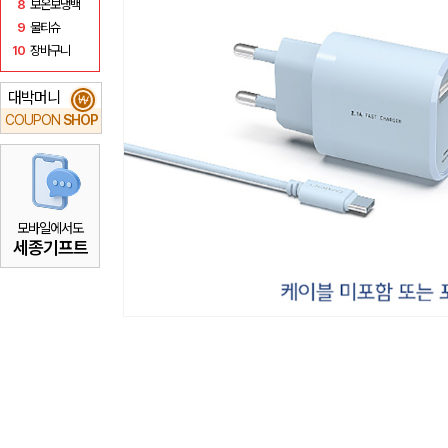
8
보온보냉백
9
물티슈
10
장바구니
대박머니
₩
COUPON
SHOP
모바일에서도
세종기프트