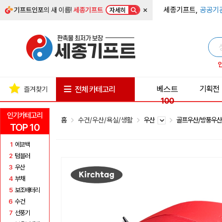
×
세종기프트,
공공기
기프트인포
의 새 이름!
세종기프트
자세히
베스트
기획전
전체 카테고리
즐겨찾기
100
인기카테고리
홈
수건/우산/욕실/생활
우산
골프우산/방풍우
TOP 10
1
에코백
2
텀블러
3
우산
4
부채
5
보조배터리
6
수건
7
선풍기