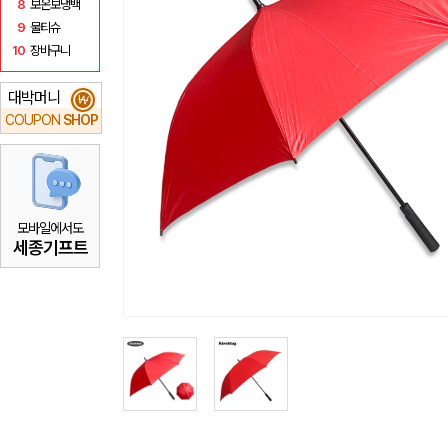
8
보온보냉백
9
물티슈
10
장바구니
대박머니
₩
COUPON
SHOP
모바일에서도
세종기프트