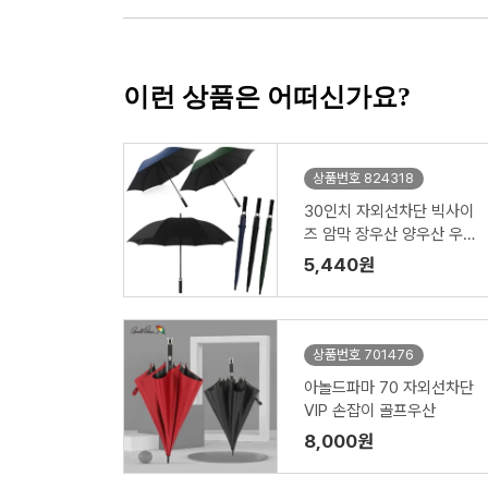
이런 상품은 어떠신가요?
상품번호 824318
30인치 자외선차단 빅사이
즈 암막 장우산 양우산 우양
산 대형우산 골프우산//인
5,440원
쇄제작가능
상품번호 701476
아놀드파마 70 자외선차단
VIP 손잡이 골프우산
8,000원