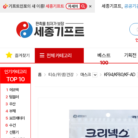
×
세종기프트,
공공기
기프트인포
의 새 이름!
세종기프트
자세히
베스트
기획전
전체 카테고리
즐겨찾기
100
인기카테고리
홈
티슈/위생/건강
마스크
KF94/KF80/KF-AD
TOP 10
1
에코백
2
텀블러
3
우산
4
부채
5
보조배터리
6
수건
7
선풍기