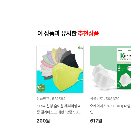
이 상품과 유사한
추천상품
상품번호 : 581584
상품번호 : 598379
KF94 신형 숨이원 새부리형 4
오케이마스크(KF-AD) 대형
중 컬러마스크 대형 12종 50매
입
입
200원
617원