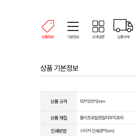
상품정보
기본정보
상세설명
납품사례
상품 기본정보
상품 규격
151*225*2mm
상품 재질
폴리프로필렌필터부직포외
인쇄방법
스티커 인쇄(8*5cm)