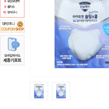
8
보온보냉백
9
물티슈
10
장바구니
대박머니
₩
COUPON
SHOP
모바일에서도
세종기프트