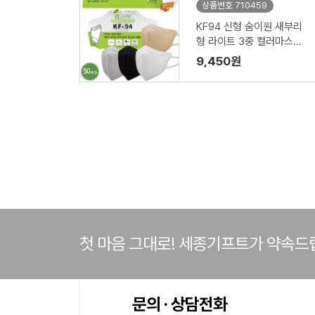
상품번호 710459
KF94 신형 숨이원 새부리
형 라이트 3중 컬러마스크
대형 4종 50매입
9,450원
첫 마음 그대로! 세종기프트가 약속드
문의 · 상담전화