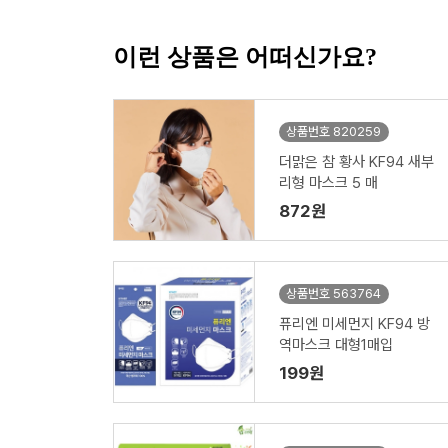
이런 상품은 어떠신가요?
상품번호 820259
더맑은 참 황사 KF94 새부
리형 마스크 5 매
872원
상품번호 563764
퓨리엔 미세먼지 KF94 방
역마스크 대형1매입
199원