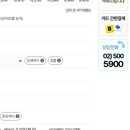
,650
10,410
10,230
10,080
9,940
9,800
약속드립니다
단위: 원 부가세별도
카드 간편결제
준/난이도별 상이)
상담전화
02) 500
인쇄예시
샘플
5900
포장예시
원
+
배송비
3,000
(부가세별도,주문시결제)