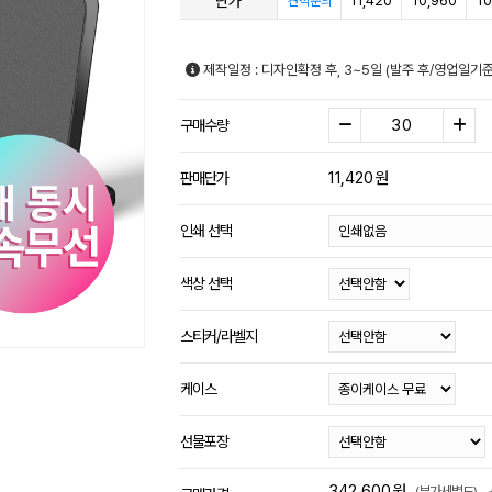
단가
11,420
10,960
10
견적문의
제작일정 : 디자인확정 후, 3~5일 (발주 후/영업일기
구매수량
11,420
원
판매단가
인쇄 선택
색상 선택
스티커/라벨지
케이스
선물포장
342,600
원
(부가세별도)