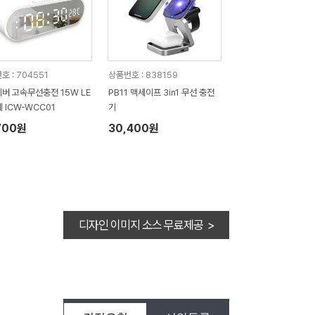
호 : 704551
상품번호 : 838159
버 고속무선충전 15W LE
PB11 맥세이프 3in1 무선 충전
계 ICW-WCC01
기
700원
30,400원
디자인 이미지 소스 무료제공 >