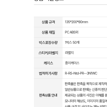
상품 규격
135*200*80mm
상품 재질
PC ABS외
박스포장수량
1박스 50개
스티커/라벨지
라벨지
케이스
종이케이스
법적허가사항
R-RS-Ntd-PR--3N1WC
판촉물은 판촉을 목적으로 제작하
일반상품으로 판매는 신중히 판단
판촉상품 안내
제공되는 상품의 사진은 이해를 
모니터의 해상도, 이미지의 품질에
상품 규격 및 사이즈는 재는 방법