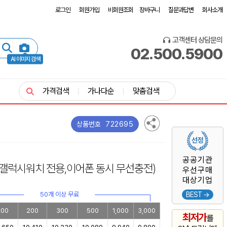
로그인
회원가입
비회원조회
장바구니
질문과답변
회사소개
고객센터 상담문의
02.500.5900
AI 이미지 검색
가격검색
가나다순
맞춤검색
722695
상품번호
공공기관
(갤럭시워치 전용,이어폰 동시 무선충전)
우선구매
대상기업
50개 이상 무료
BEST →
100
200
300
500
1,000
3,000
최저가
를