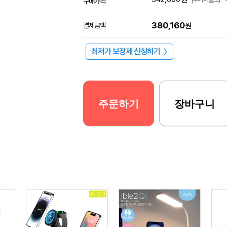
구매가격
380,160
결제금액
원
최저가 보장제 신청하기
〉
주문하기
장바구니