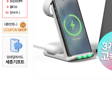
8
보온보냉백
9
물티슈
10
장바구니
대박머니
₩
COUPON
SHOP
모바일에서도
세종기프트