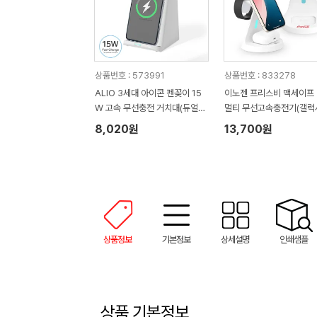
상품번호 : 573991
상품번호 : 833278
ALIO 3세대 아이콘 펜꽂이 15
이노젠 프리스비 맥세이프 3
W 고속 무선충전 거치대(듀얼코
멀티 무선고속충전기(갤럭
일)
이폰호환)
8,020원
13,700원
상품정보
기본정보
상세설명
인쇄샘플
상품 기본정보