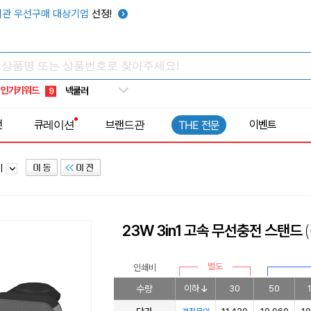
키캡
5
관 우선구매 대상기업
선정!
우산
6
텀블러
7
쿨토시
8
인기키워드
넥쿨러
9
타포린가방
10
전
큐레이션
브랜드관
이벤트
THE 전문
선풍기
1
기
23W 3in1 고속 무선충전 스탠드
별도
인쇄비
수량
이하
30
50