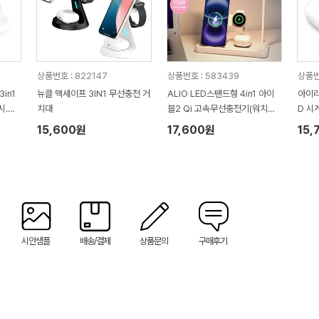
상품번호 : 822147
상품번호 : 583439
상품번
in1
뉴클 맥세이프 3IN1 무선충전 거
ALIO LED스탠드형 4in1 아이
아이리
시.아
치대
블2 Qi 고속무선충전기(워치공
D 시
용충전)
15,600원
17,600원
15,
시안샘플
배송/결제
상품문의
구매후기