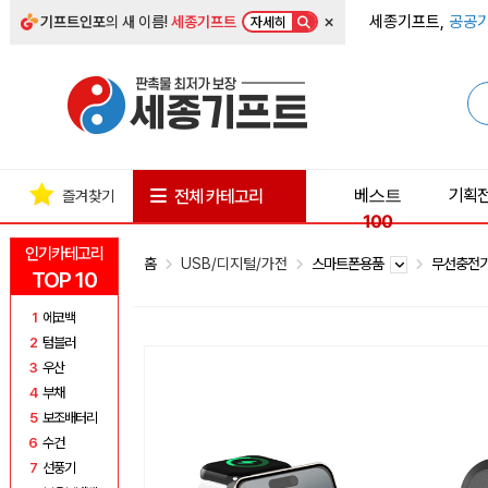
×
세종기프트,
공공기
기프트인포
의 새 이름!
세종기프트
자세히
베스트
기획
전체 카테고리
즐겨찾기
100
인기카테고리
홈
USB/디지털/가전
스마트폰용품
무선충전
TOP 10
1
에코백
2
텀블러
3
우산
4
부채
5
보조배터리
6
수건
7
선풍기