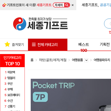
×
세종기프트,
공공기
기프트인포
의 새 이름!
세종기프트
자세히
베스트
기획전
전체 카테고리
즐겨찾기
100
인기카테고리
홈
차량/골프/레저/계절
여행용품
여행용파우
TOP 10
1
에코백
2
텀블러
3
우산
4
부채
5
보조배터리
6
수건
7
선풍기