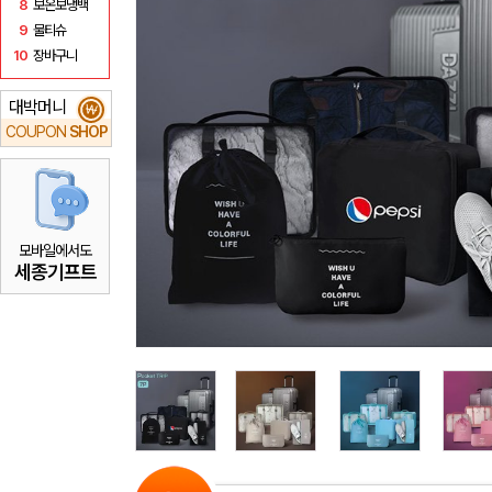
8
보온보냉백
9
물티슈
10
장바구니
대박머니
₩
COUPON
SHOP
모바일에서도
세종기프트