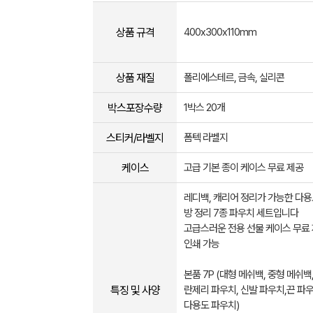
상품 규격
400x300x110mm
상품 재질
폴리에스테르, 금속, 실리콘
박스포장수량
1박스 20개
스티커/라벨지
폼텍 라벨지
케이스
고급 기본 종이 케이스 무료 제공
레디백, 캐리어 정리가 가능한 다용
방 정리 7종 파우치 세트입니다
고급스러운 전용 선물 케이스 무료 
인쇄 가능
본품 7P (대형 메쉬백, 중형 메쉬백
특징 및 사양
란제리 파우치, 신발 파우치,끈 파우
다용도 파우치)