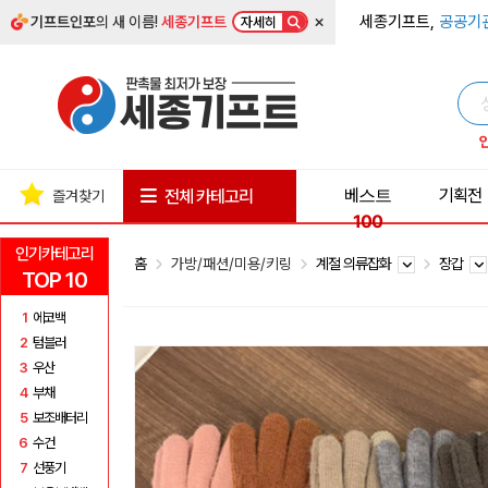
×
세종기프트,
공공기
기프트인포
의 새 이름!
세종기프트
자세히
베스트
기획전
전체 카테고리
즐겨찾기
100
인기카테고리
홈
가방/패션/미용/키링
계절 의류잡화
장갑
TOP 10
1
에코백
2
텀블러
3
우산
4
부채
5
보조배터리
6
수건
7
선풍기