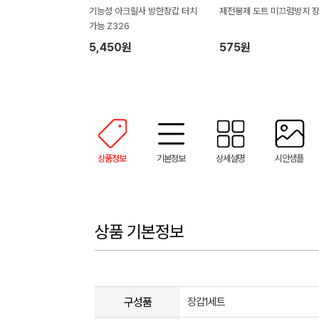
기능성 아크릴사 방한장갑 터치
제전봉제 도트 미끄럼방지 
가능 Z326
5,450원
575원
상품정보
기본정보
상세설명
시안샘플
상품 기본정보
구성품
장갑1세트