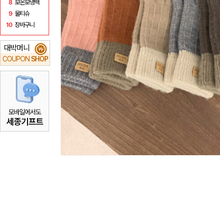
8
보온보냉백
9
물티슈
10
장바구니
대박머니
₩
COUPON
SHOP
모바일에서도
세종기프트