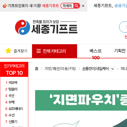
×
세종기프트,
공공기
기프트인포
의 새 이름!
세종기프트
자세히
베스트
기획전
전체 카테고리
즐겨찾기
100
인기카테고리
홈
가방/패션/미용/키링
손톱깎이/네일케어
미
TOP 10
1
에코백
2
텀블러
3
우산
4
부채
5
보조배터리
6
수건
7
선풍기