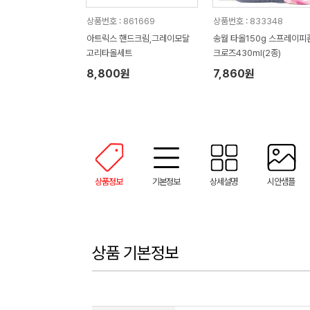
상품번호 : 861669
상품번호 : 833348
아트릭스 핸드크림,그레이모달
송월 타올150g 스프레이피
고리타올세트
크로즈430ml(2종)
8,800원
7,860원
상품정보
기본정보
상세설명
시안샘플
상품 기본정보