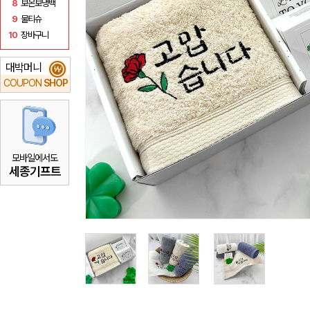
8
보온보냉백
9
물티슈
10
장바구니
대박머니
₩
COUPON
SHOP
모바일에서도
세종기프트