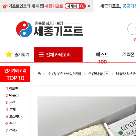
×
세종기프트,
공공기
기프트인포
의 새 이름!
세종기프트
자세히
베스트
기획전
전체 카테고리
즐겨찾기
100
인기카테고리
홈
수건/우산/욕실/생활
수건/타올
타올/기타세
TOP 10
1
에코백
2
텀블러
3
우산
4
부채
5
보조배터리
6
수건
7
선풍기