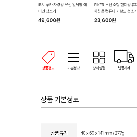
코시 루카 차량용 무선 일체형 에
EIKER 무선 소형 핸디용 휴
어건 청소기
차량용 컴퓨터 키보드 청소기
어건 흡입겸용
49,600원
23,600원
상품정보
기본정보
상세설명
납품사례
상품 기본정보
상품 규격
40 x 69 x 141 mm / 277g