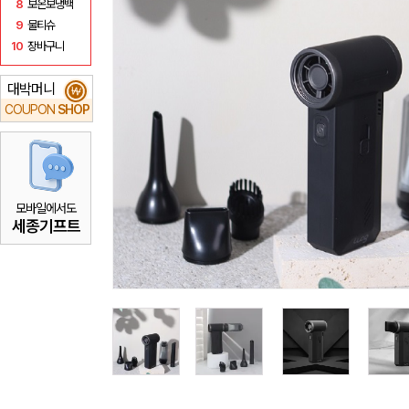
8
보온보냉백
9
물티슈
10
장바구니
대박머니
₩
COUPON
SHOP
모바일에서도
세종기프트