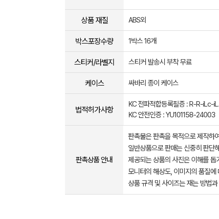
상품 재질
ABS외
박스포장수량
1박스 16개
스티커/라벨지
스티커 발송시 부착 무료
케이스
싸바리 종이 케이스
KC 전파적합등록필증 : R-R-iLc-iL
법적허가사항
KC 안전인증 : YU101158-24003
판촉물은 판촉을 목적으로 제작하여
일반상품으로 판매는 신중히 판단해
판촉상품 안내
제공되는 상품의 사진은 이해를 
모니터의 해상도, 이미지의 품질에 
상품 규격 및 사이즈는 재는 방법과