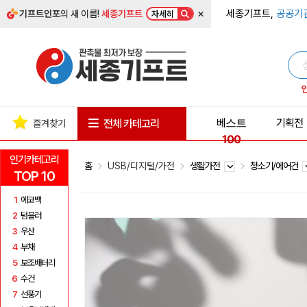
×
세종기프트,
공공기
기프트인포
의 새 이름!
세종기프트
자세히
베스트
기획전
전체 카테고리
즐겨찾기
100
인기카테고리
홈
USB/디지털/가전
생활가전
청소기/에어건
TOP 10
1
에코백
2
텀블러
3
우산
4
부채
5
보조배터리
6
수건
7
선풍기