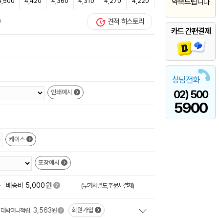
4,500
4,420
4,360
4,310
4,270
4,220
약속드립니다
)
견적 히스토리
카드 간편결제
상담전화
02) 500
인쇄예시
5900
케이스
포장예시
원
+
배송비
5,000
(부가세별도,주문시결제)
3,563
회원가입
대박머니적립
원