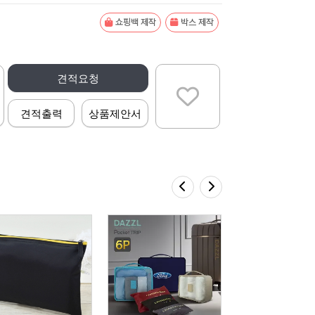
쇼핑백 제작
박스 제작
견적요청
견적출력
상품제안서