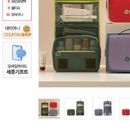
8
보온보냉백
9
물티슈
10
장바구니
대박머니
₩
COUPON
SHOP
모바일에서도
세종기프트