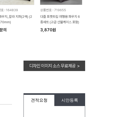
호 : 164839
상품번호 : 719655
파우치_칼라 지퍼(2색) (2
다즐 포켓트립 여행용 파우치 6
170mm)
종세트 (고급 선물케이스 포함)
문의
3,870원
디자인 이미지 소스 무료제공 >
견적요청
시안등록