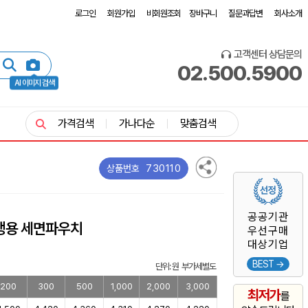
로그인
회원가입
비회원조회
장바구니
질문과답변
회사소개
고객센터 상담문의
02.500.5900
AI 이미지 검색
가격검색
가나다순
맞춤검색
730110
상품번호
공공기관
행용 세면파우치
우선구매
대상기업
BEST →
단위: 원 부가세별도
200
300
500
1,000
2,000
3,000
최저가
를