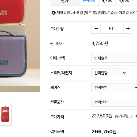
단가
4,750
4,600
견적문의
제작일정 : 4-5일 (발주 후/영업일기준/난이도별 상이
구매수량
4,750
원
판매단가
인쇄 선택
스티커/라벨지
케이스
선물포장
237,500
원
(부가세별도)
구매가격
266,750
결제금액
원