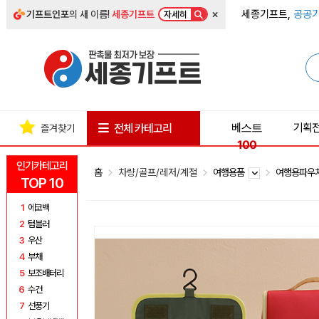
×
세종기프트,
공공기
기프트인포
의 새 이름!
세종기프트
자세히
베스트
기획
전체 카테고리
즐겨찾기
100
인기카테고리
홈
차량/골프/레저/계절
여행용품
여행용파우
TOP 10
1
에코백
2
텀블러
3
우산
4
부채
5
보조배터리
6
수건
7
선풍기