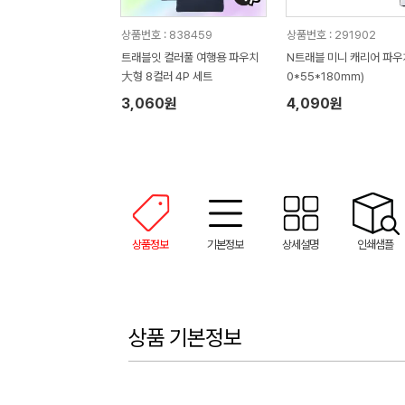
상품번호 : 838459
상품번호 : 291902
트래블잇 컬러풀 여행용 파우치
N트래블 미니 캐리어 파우치
大형 8컬러 4P 세트
0*55*180mm)
3,060원
4,090원
상품정보
기본정보
상세설명
인쇄샘플
상품 기본정보