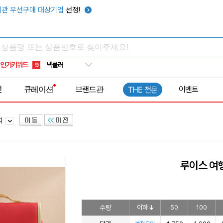
우산
관 우선구매 대상기업
선정!
6
텀블러
7
쿨토시
8
넥쿨러
9
인기키워드
타포린가방
10
선풍기
1
전
큐레이션
브랜드관
이벤트
THE 전문
치
루이스 여
수량
이하
50
100