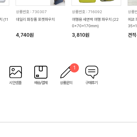
상품번호 : 730307
상품번호 : 716092
상품번
 (11
데일리 화장품 포켓파우치
여행용 세면백 여행 파우치 (22
에코 
0x70x170mm)
35x
4,740원
3,810원
견적
1
시안샘플
배송/결제
상품문의
구매후기